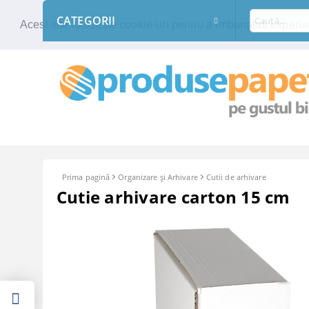
CATEGORII
Acest site foloseste cookie-uri pentru a imbunatati experien
Prima pagină
Organizare şi Arhivare
Cutii de arhivare
Cutie arhivare carton 15 cm