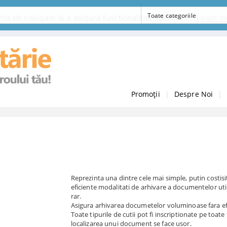
ta de navigare si a asigura functionalitati aditionale.
Learn m
Promoții
|
Despre Noi
|
Reprezinta una dintre cele mai simple, putin costisi
eficiente modalitati de arhivare a documentelor util
rar.
Asigura arhivarea documetelor voluminoase fara ef
Toate tipurile de cutii pot fi inscriptionate pe toate 
localizarea unui document se face usor.