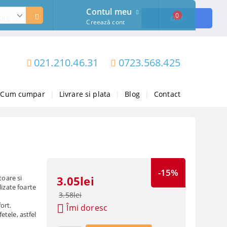
Contul meu
0
ore
OK!
Creează cont
021.210.46.31
0723.568.425
Cum cumpar
|
Livrare si plata
|
Blog
|
Contact
-15%
toare si
3.05lei
izate foarte
3.58lei
ort.
Îmi doresc
fetele, astfel