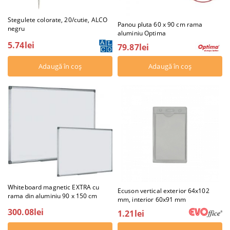
Stegulete colorate, 20/cutie, ALCO
Panou pluta 60 x 90 cm rama
negru
aluminiu Optima
5.74lei
79.87lei
Whiteboard magnetic EXTRA cu
Ecuson vertical exterior 64x102
rama din aluminiu 90 x 150 cm
mm, interior 60x91 mm
300.08lei
1.21lei