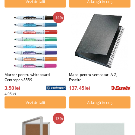
Vezi detalii
-14%
Marker pentru whiteboard
Mapa pentru semnaturi A-Z,
Centropen 8559
Esselte
3.50lei
137.45lei
4.05lei
Vezi detalii
-13%