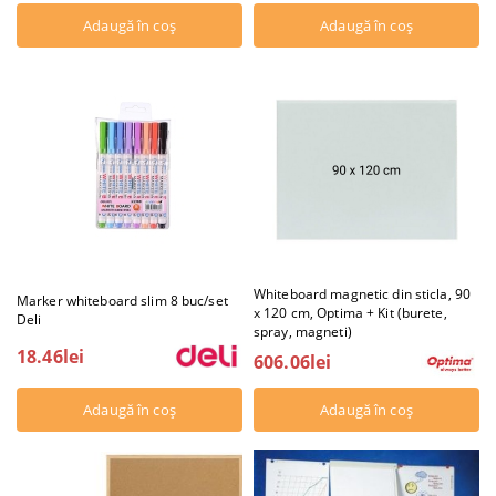
Whiteboard magnetic din sticla, 90
Marker whiteboard slim 8 buc/set
x 120 cm, Optima + Kit (burete,
Deli
spray, magneti)
18.46lei
606.06lei