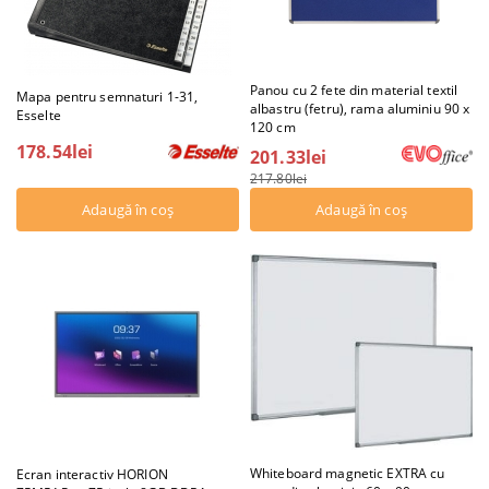
Panou cu 2 fete din material textil
Mapa pentru semnaturi 1-31,
albastru (fetru), rama aluminiu 90 x
Esselte
120 cm
178.54lei
201.33lei
217.80lei
Whiteboard magnetic EXTRA cu
Ecran interactiv HORION