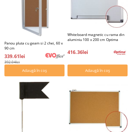
Whiteboard magnetic cu rama din
aluminiu 100 x 200 cm Optima
Panou pluta cu geam si 2 chei, 60 x
90 cm
416.36lei
339.61lei
392.04lei