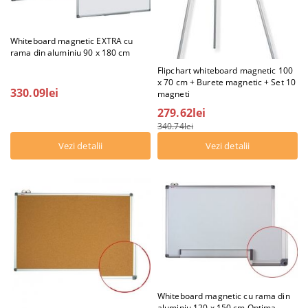
Whiteboard magnetic EXTRA cu
rama din aluminiu 90 x 180 cm
Flipchart whiteboard magnetic 100
x 70 cm + Burete magnetic + Set 10
330.09lei
magneti
279.62lei
340.74lei
Vezi detalii
Vezi detalii
Whiteboard magnetic cu rama din
aluminiu 120 x 150 cm Optima