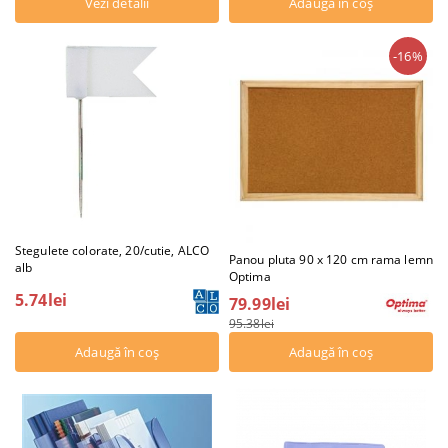
Vezi detalii
-16%
Stegulete colorate, 20/cutie, ALCO
Panou pluta 90 x 120 cm rama lemn
alb
Optima
5.74lei
79.99lei
95.38lei