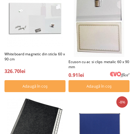
Whiteboard magnetic din sticla 60 x
90 cm
Ecuson cu ac si clips metalic 60 x 90
mm
326.70lei
0.91lei
-8%