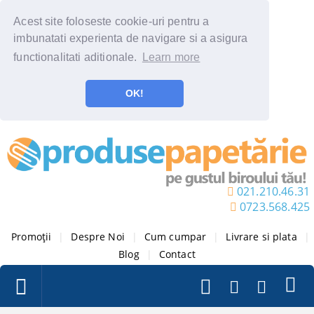
Acest site foloseste cookie-uri pentru a
imbunatati experienta de navigare si a asigura
functionalitati aditionale.
Learn more
OK!
021.210.46.31
0723.568.425
Promoții
|
Despre Noi
|
Cum cumpar
|
Livrare si plata
|
Blog
|
Contact