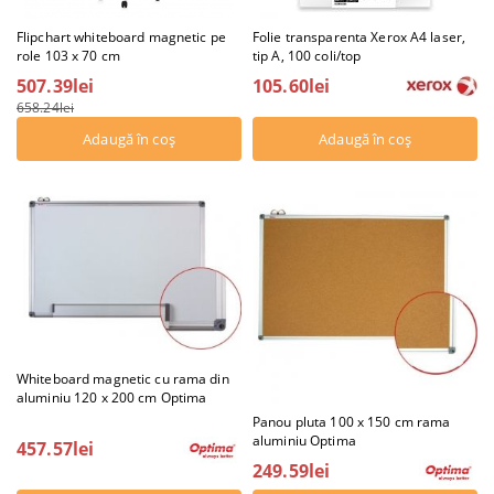
Flipchart whiteboard magnetic pe
Folie transparenta Xerox A4 laser,
role 103 x 70 cm
tip A, 100 coli/top
507.39lei
105.60lei
658.24lei
Whiteboard magnetic cu rama din
aluminiu 120 x 200 cm Optima
Panou pluta 100 x 150 cm rama
aluminiu Optima
457.57lei
249.59lei