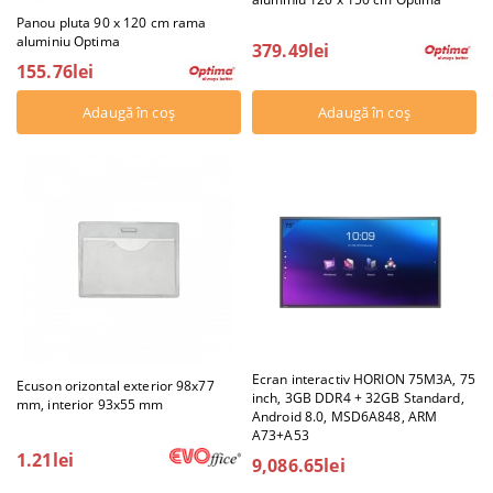
Panou pluta 90 x 120 cm rama
aluminiu Optima
379.49lei
155.76lei
Ecran interactiv HORION 75M3A, 75
Ecuson orizontal exterior 98x77
inch, 3GB DDR4 + 32GB Standard,
mm, interior 93x55 mm
Android 8.0, MSD6A848, ARM
A73+A53
1.21lei
9,086.65lei