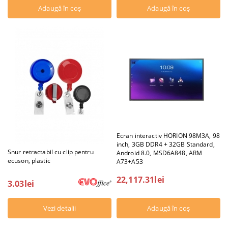
Ecran interactiv HORION 98M3A, 98
inch, 3GB DDR4 + 32GB Standard,
Snur retractabil cu clip pentru
Android 8.0, MSD6A848, ARM
ecuson, plastic
A73+A53
22,117.31lei
3.03lei
Vezi detalii