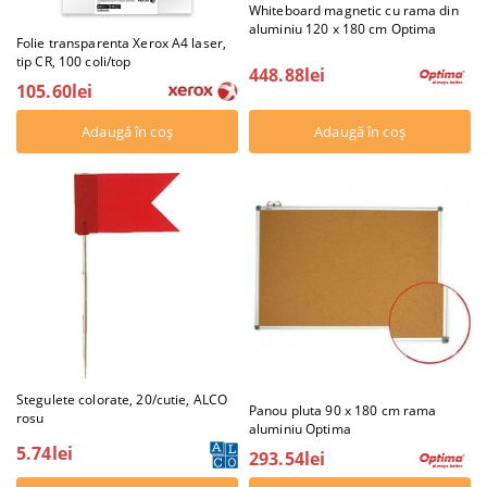
Whiteboard magnetic cu rama din
aluminiu 120 x 180 cm Optima
Folie transparenta Xerox A4 laser,
tip CR, 100 coli/top
448.88lei
105.60lei
Stegulete colorate, 20/cutie, ALCO
Panou pluta 90 x 180 cm rama
rosu
aluminiu Optima
5.74lei
293.54lei