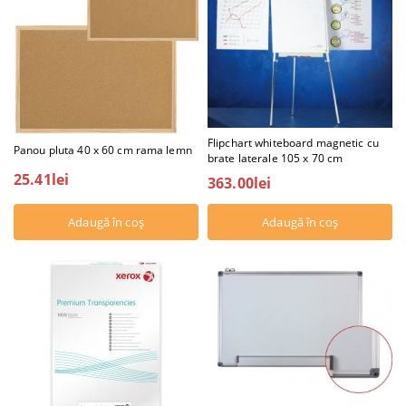
Flipchart whiteboard magnetic cu
Panou pluta 40 x 60 cm rama lemn
brate laterale 105 x 70 cm
25.41lei
363.00lei