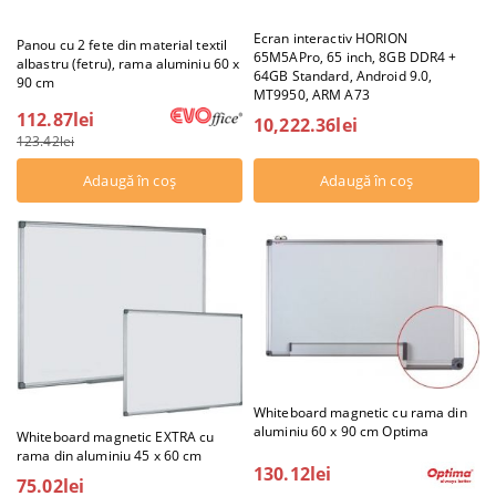
Ecran interactiv HORION
Panou cu 2 fete din material textil
65M5APro, 65 inch, 8GB DDR4 +
albastru (fetru), rama aluminiu 60 x
64GB Standard, Android 9.0,
90 cm
MT9950, ARM A73
112.87lei
10,222.36lei
123.42lei
Whiteboard magnetic cu rama din
aluminiu 60 x 90 cm Optima
Whiteboard magnetic EXTRA cu
rama din aluminiu 45 x 60 cm
130.12lei
75.02lei