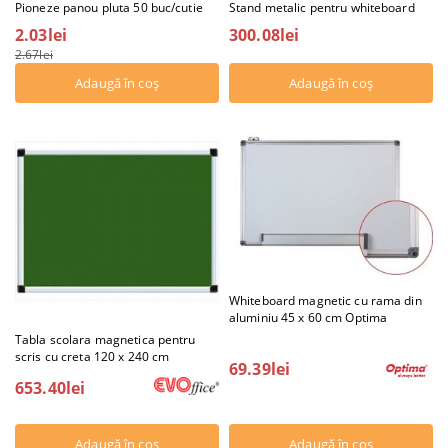
Pioneze panou pluta 50 buc/cutie
Stand metalic pentru whiteboard
2.03lei
300.08lei
2.67lei
Whiteboard magnetic cu rama din
aluminiu 45 x 60 cm Optima
Tabla scolara magnetica pentru
scris cu creta 120 x 240 cm
69.39lei
653.40lei