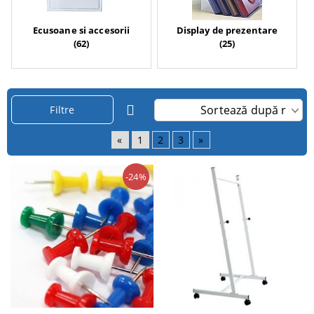
Ecusoane si accesorii
Display de prezentare
(62)
(25)
Filtre
«
1
2
3
»
-24%