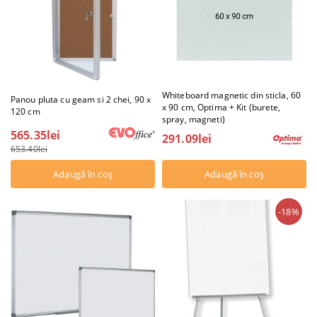
Whiteboard magnetic din sticla, 60
Panou pluta cu geam si 2 chei, 90 x
x 90 cm, Optima + Kit (burete,
120 cm
spray, magneti)
565.35lei
291.09lei
653.40lei
-18%