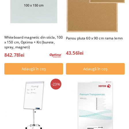
Whiteboard magnetic din sticla, 100
Panou pluta 60 x 90 cm rama lemn
x 150 cm, Optima + Kit (burete,
spray, magneti)
43.56lei
842.78lei
-23%