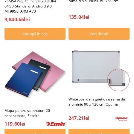
rama din aluminiu 60 x 90 cm
75M5APro, 75 inch, 8GB DDR4 +
64GB Standard, Android 9.0,
MT9950, ARM A73
135.04lei
9,840.66lei
Vezi detalii
Whiteboard magnetic cu rama din
aluminiu 90 x 120 cm Optima
Mapa pentru semnaturi 20
separatoare, Esselte
247.21lei
119.60lei