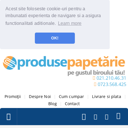
Acest site foloseste cookie-uri pentru a
imbunatati experienta de navigare si a asigura
functionalitati aditionale.
Learn more
OK!
021.210.46.31
0723.568.425
Promoții
|
Despre Noi
|
Cum cumpar
|
Livrare si plata
|
Blog
|
Contact