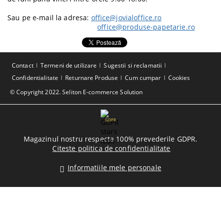
Sau pe e-mail la adresa:
office@jovialoffice.ro
office@produse-papetarie.ro
Contact
Termeni de utilizare
Sugestii si reclamatii
Confidentialitate
Returnare Produse
Cum cumpar
Cookies
© Copyright 2022. Seliton E-commerce Solution
GDPR
Magazinul nostru respecta 100% prevederile GDPR.
Citeste politica de confidentialitate
Informatiile mele personale