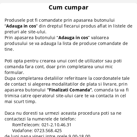
Cum cumpar
Produsele pot fi comandate prin apasarea butonului
“
Adauga in cos
” din dreptul fiecarui produs aflat in listele de
preturi ale site-ului.
Prin apasarea butonului “
Adauga in cos
” valoarea
produsului se va adauga la lista de produse comandate de
tine.
Poti opta pentru crearea unui cont de utilizator sau poti
comanda fara cont, doar prin completarea unui mic
formular.
Dupa completarea detaliilor referitoare la coordonatele tale
de contact si alegerea modalitatilor de plata si livrare, prin
apasarea butonului
“Finalizati Comanda”
, comanda ta va fi
trimisa catre operatorul site-ului care te va contacta in cel
mai scurt timp.
Daca nu doresti sa urmezi aceasta procedura poti sa ne
contactezi la numerele de telefon:
RomTelecom: 021-2.10.46.31
Vodafone: 0723.568.425
de luni pana vineri intre orele 9.00-18.00.