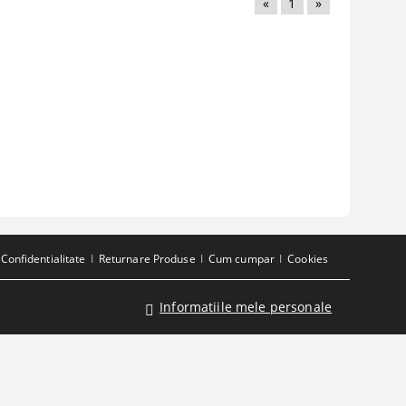
«
1
»
Confidentialitate
Returnare Produse
Cum cumpar
Cookies
Informatiile mele personale