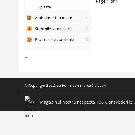
Page 1 of 1
Tipizate
Ambalare si marcare
Stampile si accesorii
Produse de curatenie
© Copyright 2022. Seliton E-commerce Solution
Magazinul nostru respecta 100% prevederile 
GDPR