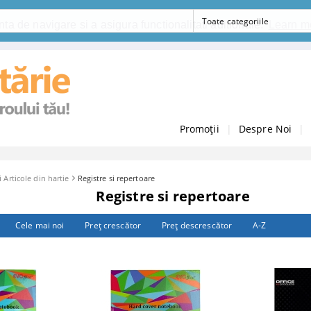
ta de navigare si a asigura functionalitati aditionale.
Learn m
Promoții
|
Despre Noi
|
i Articole din hartie
Registre si repertoare
Registre si repertoare
Cele mai noi
Preţ crescător
Preţ descrescător
A-Z