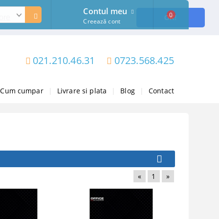
Contul meu
0
ore
OK!
Creează cont
021.210.46.31
0723.568.425
Cum cumpar
|
Livrare si plata
|
Blog
|
Contact
«
1
»