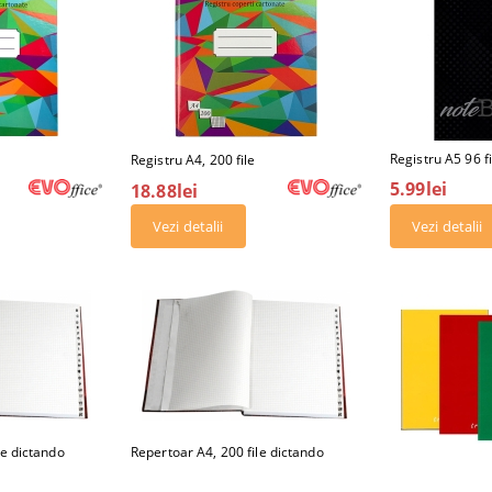
Registru A5 96 fi
Registru A4, 200 file
5.99lei
18.88lei
Vezi detalii
Vezi detalii
le dictando
Repertoar A4, 200 file dictando