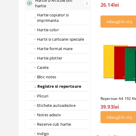
Hartie si Articole din
26.14lei
hartie
Hartie copiator si
imprimanta
Hartie color
Hartii si cartoane speciale
Hartie format mare
Hartie plotter
Caiete
Bloc notes
Registre si repertoare
Plicuri
Repertoar A4 192 fil
Etichete autoadezive
39.93lei
Notes adeziv
Rezerve cub hartie
Indigo