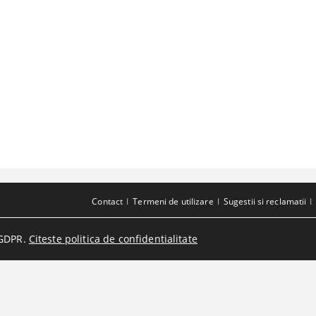
Contact
Termeni de utilizare
Sugestii si reclamatii
GDPR.
Citeste politica de confidentialitate