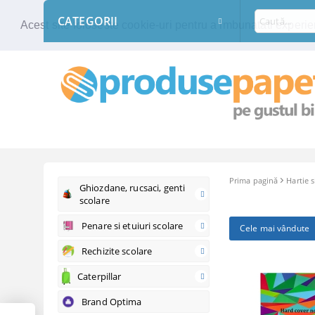
CATEGORII
Acest site foloseste cookie-uri pentru a imbunatati experien
Prima pagină
Hartie s
Ghiozdane, rucsaci, genti
scolare
Penare si etuiuri scolare
Cele mai vândute
Rechizite scolare
Caterpillar
Brand Optima