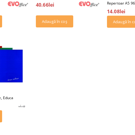
Repertoar A5 96 
40.66lei
14.08lei
e, Educa