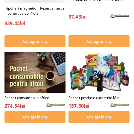
Flipchart magnetic + Rezerva hartie
flipchart 50 coli/rola
87.43lei
329.45lei
Pachet consumabile office
Pachet produse curatenie Mini
274.54lei
157.60lei