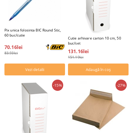
Pix unica folosinta BIC Round Stic,
60 buc/cutie
Cutie arhivare carton 10 cm, 50
buc/set
70.16lei
131.16lei
83.93lei
151.19lei
Vezi detalii
-15%
-27%