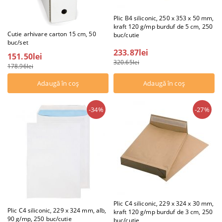
Plic B4 siliconic, 250 x 353 x 50 mm,
kraft 120 g/mp burduf de 5 cm, 250
Cutie arhivare carton 15 cm, 50
buc/cutie
buc/set
233.87lei
151.50lei
320.65lei
178.96lei
-34%
-27%
Plic C4 siliconic, 229 x 324 x 30 mm,
Plic C4 siliconic, 229 x 324 mm, alb,
kraft 120 g/mp burduf de 3 cm, 250
90 g/mp, 250 buc/cutie
buc/cutie