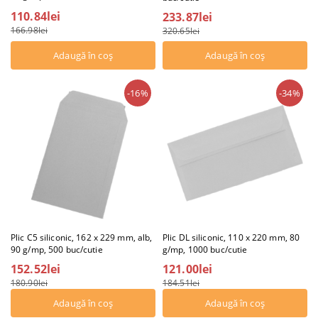
110.84lei
233.87lei
166.98lei
320.65lei
-16%
-34%
Plic C5 siliconic, 162 x 229 mm, alb,
Plic DL siliconic, 110 x 220 mm, 80
90 g/mp, 500 buc/cutie
g/mp, 1000 buc/cutie
152.52lei
121.00lei
180.90lei
184.51lei