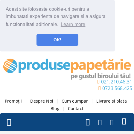
Acest site foloseste cookie-uri pentru a
imbunatati experienta de navigare si a asigura
functionalitati aditionale.
Learn more
OK!
021.210.46.31
0723.568.425
Promoții
|
Despre Noi
|
Cum cumpar
|
Livrare si plata
|
Blog
|
Contact