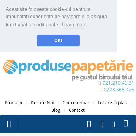
Acest site foloseste cookie-uri pentru a
imbunatati experienta de navigare si a asigura
functionalitati aditionale.
Learn more
OK!
021.210.46.31
0723.568.425
Promoții
|
Despre Noi
|
Cum cumpar
|
Livrare si plata
|
Blog
|
Contact