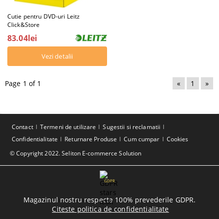
Cutie pentru DVD-uri Leitz
Click&Store
83.04lei
Vezi detalii
Page 1 of 1
«
1
»
Contact
Termeni de utilizare
Sugestii si reclamatii
Confidentialitate
Returnare Produse
Cum cumpar
Cookies
© Copyright 2022. Seliton E-commerce Solution
GDPR
Magazinul nostru respecta 100% prevederile GDPR.
Citeste politica de confidentialitate