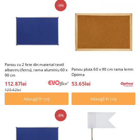
-9%
Panou cu 2 fete din material textil
Panou pluta 60 x 90 cm rama lemn
albastru (fetru), rama aluminiu 60 x
Optima
90 cm
53.65lei
112.87lei
123.42lei
-8%