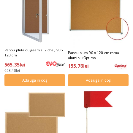
Panou pluta cu geam si 2 chei, 90 x
Panou pluta 90 x 120 cm rama
120 cm
aluminiu Optima
565.35lei
155.76lei
653.40lei