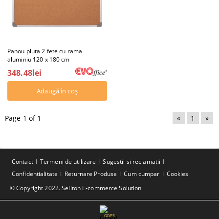
Panou pluta 2 fete cu rama
aluminiu 120 x 180 cm
348.48lei
Page 1 of 1
«
1
»
Contact
Termeni de utilizare
Sugestii si reclamatii
Confidentialitate
Returnare Produse
Cum cumpar
Cookies
© Copyright 2022. Seliton E-commerce Solution
GDPR