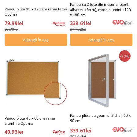
Panou cu 2 fete din material textil
Panou pluta 90 x 120 cm rama lemn
albastru (fetru), rama aluminiu 120
Optima
x 180 cm
79.99lei
339.61lei
95.38lei
377.52lei
-13%
Panou pluta cu geam si 2 chei, 60 x
Panou pluta 45 x 60 cm rama
90 cm
aluminiu Optima
339.61lei
40.93lei
392.04lei