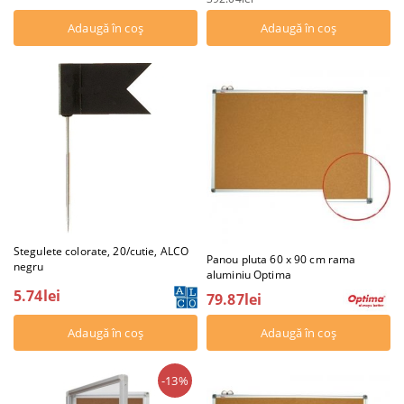
Stegulete colorate, 20/cutie, ALCO
Panou pluta 60 x 90 cm rama
negru
aluminiu Optima
5.74lei
79.87lei
-13%