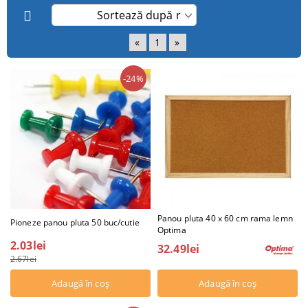
«
1
»
-24%
Panou pluta 40 x 60 cm rama lemn
Pioneze panou pluta 50 buc/cutie
Optima
2.03lei
32.49lei
2.67lei