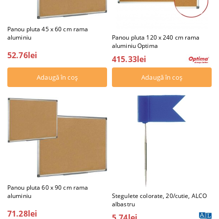
Panou pluta 45 x 60 cm rama
aluminiu
Panou pluta 120 x 240 cm rama
aluminiu Optima
52.76lei
415.33lei
Panou pluta 60 x 90 cm rama
aluminiu
Stegulete colorate, 20/cutie, ALCO
albastru
71.28lei
5.74lei