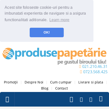
Acest site foloseste cookie-uri pentru a
imbunatati experienta de navigare si a asigura
functionalitati aditionale.
Learn more
OK!
021.210.46.31
0723.568.425
Promoții
|
Despre Noi
|
Cum cumpar
|
Livrare si plata
|
Blog
|
Contact