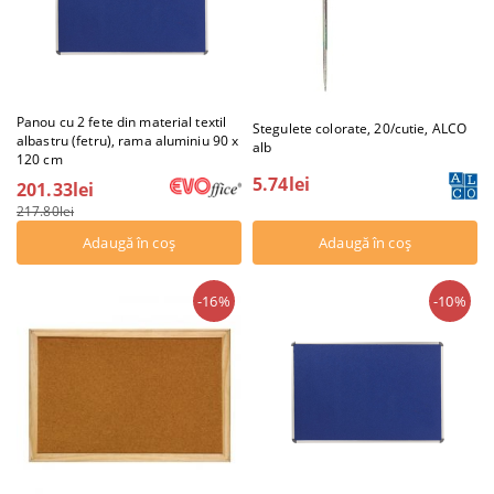
Panou cu 2 fete din material textil
Stegulete colorate, 20/cutie, ALCO
albastru (fetru), rama aluminiu 90 x
alb
120 cm
5.74lei
201.33lei
217.80lei
-16%
-10%