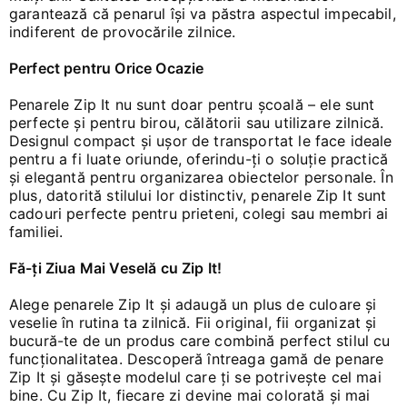
garantează că penarul își va păstra aspectul impecabil,
indiferent de provocările zilnice.
Perfect pentru Orice Ocazie
Penarele Zip It nu sunt doar pentru școală – ele sunt
perfecte și pentru birou, călătorii sau utilizare zilnică.
Designul compact și ușor de transportat le face ideale
pentru a fi luate oriunde, oferindu-ți o soluție practică
și elegantă pentru organizarea obiectelor personale. În
plus, datorită stilului lor distinctiv, penarele Zip It sunt
cadouri perfecte pentru prieteni, colegi sau membri ai
familiei.
Fă-ți Ziua Mai Veselă cu Zip It!
Alege penarele Zip It și adaugă un plus de culoare și
veselie în rutina ta zilnică. Fii original, fii organizat și
bucură-te de un produs care combină perfect stilul cu
funcționalitatea. Descoperă întreaga gamă de penare
Zip It și găsește modelul care ți se potrivește cel mai
bine. Cu Zip It, fiecare zi devine mai colorată și mai