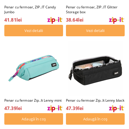
Penar cu fermoar, ZIP..IT Candy
Penar cu fermoar, ZIP..IT Glitter
Jumbo
Storage box
41.81lei
38.64lei
Vezi detalii
Vezi detalii
Penar cu fermoar Zip..It Lenny mint
Penar cu fermoar Zip..It Lenny black
47.39lei
47.39lei