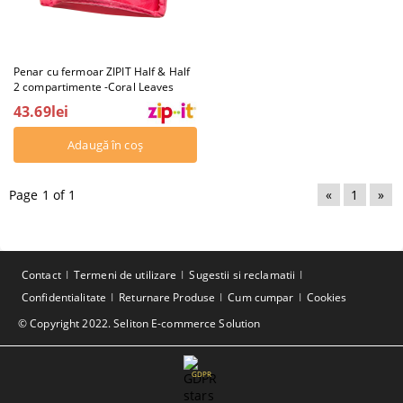
Penar cu fermoar ZIPIT Half & Half
2 compartimente -Coral Leaves
43.69lei
Page 1 of 1
«
1
»
Contact
Termeni de utilizare
Sugestii si reclamatii
Confidentialitate
Returnare Produse
Cum cumpar
Cookies
© Copyright 2022. Seliton E-commerce Solution
GDPR