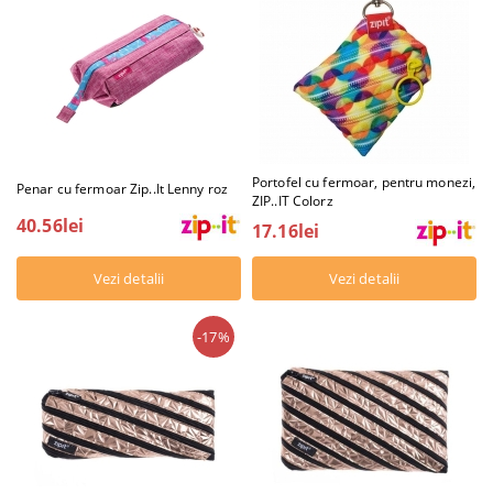
Portofel cu fermoar, pentru monezi,
Penar cu fermoar Zip..It Lenny roz
ZIP..IT Colorz
40.56lei
17.16lei
Vezi detalii
Vezi detalii
-17%