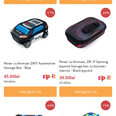
-17%
-24%
Penar cu fermoar, ZIP..IT Gaming
Penar cu fermoar ZIPIT Automotive
Joystick Storage box cu buzunar
Storage Box - Blue
interior - Black Joystick
45.00lei
39.00lei
54.26lei
51.00lei
-24%
-19%