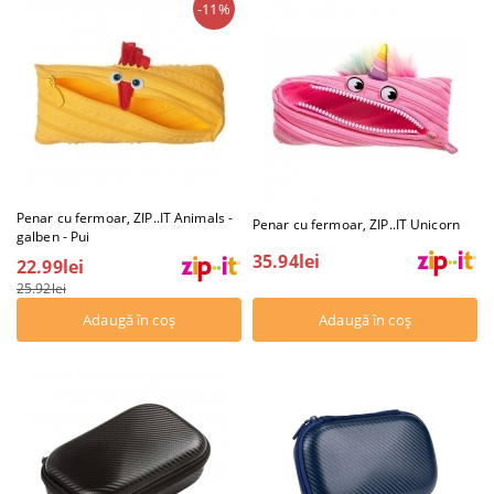
-11%
Penar cu fermoar, ZIP..IT Animals -
Penar cu fermoar, ZIP..IT Unicorn
galben - Pui
35.94lei
22.99lei
25.92lei