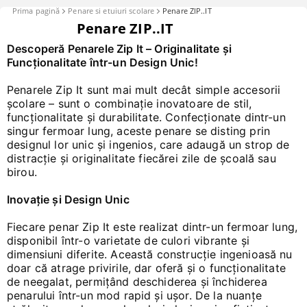
Prima pagină
Penare si etuiuri scolare
Penare ZIP..IT
Penare ZIP..IT
Descoperă Penarele Zip It – Originalitate și
Funcționalitate într-un Design Unic!
Penarele Zip It sunt mai mult decât simple accesorii
școlare – sunt o combinație inovatoare de stil,
funcționalitate și durabilitate. Confecționate dintr-un
singur fermoar lung, aceste penare se disting prin
designul lor unic și ingenios, care adaugă un strop de
distracție și originalitate fiecărei zile de școală sau
birou.
Inovație și Design Unic
Fiecare penar Zip It este realizat dintr-un fermoar lung,
disponibil într-o varietate de culori vibrante și
dimensiuni diferite. Această construcție ingenioasă nu
doar că atrage privirile, dar oferă și o funcționalitate
de neegalat, permițând deschiderea și închiderea
penarului într-un mod rapid și ușor. De la nuanțe