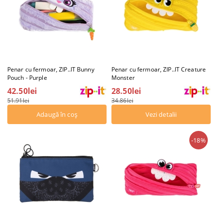
Penar cu fermoar, ZIP..IT Bunny
Penar cu fermoar, ZIP..IT Creature
Pouch - Purple
Monster
42.50lei
28.50lei
51.91lei
34.86lei
Vezi detalii
-18%