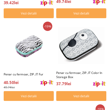
49.74lei
39.42lei
Vezi detalii
Vezi detalii
-19%
Penar cu fermoar, ZIP..IT Color In
Penar cu fermoar, ZIP..IT Fur
Storage Box
40.50lei
37.79lei
49.74lei
Vezi detalii
Vezi detalii
-18%