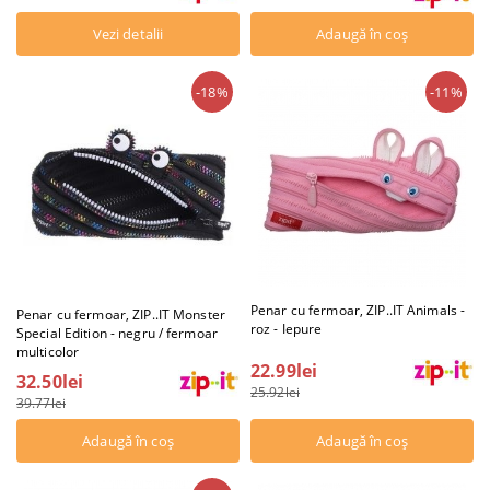
Vezi detalii
-18%
-11%
Penar cu fermoar, ZIP..IT Animals -
Penar cu fermoar, ZIP..IT Monster
roz - Iepure
Special Edition - negru / fermoar
multicolor
22.99lei
32.50lei
25.92lei
39.77lei