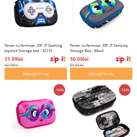
Penar cu fermoar, ZIP..IT Gaming
Penar cu fermoar, ZIP..IT Sensory
Joystick Storage box - SCI FI
Storage Box - Black
31.99lei
50.00lei
42.18lei
61.42lei
-19%
-18%