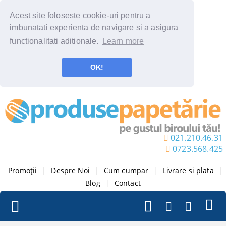
Acest site foloseste cookie-uri pentru a
imbunatati experienta de navigare si a asigura
functionalitati aditionale.
Learn more
OK!
021.210.46.31
0723.568.425
Promoții
|
Despre Noi
|
Cum cumpar
|
Livrare si plata
|
Blog
|
Contact