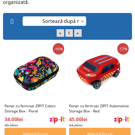
organizată.
«
1
»
-16%
-17%
Penar cu fermoar ZIPIT Colorz
Penar cu fermoar ZIPIT Automotive
Storage Box - Floral
Storage Box - Red
34.00lei
45.00lei
40.58lei
54.26lei