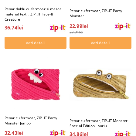
Penar dublu cu fermoar si masca
Penar cu fermoar, ZIP..IT Party
material textil, ZIP..IT Face-It
Monster
Creature
22.99lei
36.74lei
27.91lei
Vezi detalii
Vezi detalii
Penar cu fermoar, ZIP..IT Party
Penar cu fermoar, ZIP..IT Monster
Monster Jumbo
Special Edition - auriu
32.43lei
34.86lei