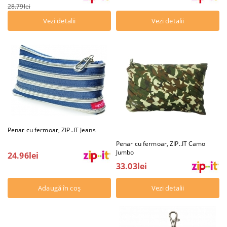
28.79lei
Vezi detalii
Vezi detalii
Penar cu fermoar, ZIP..IT Jeans
Penar cu fermoar, ZIP..IT Camo
Jumbo
24.96lei
33.03lei
Vezi detalii