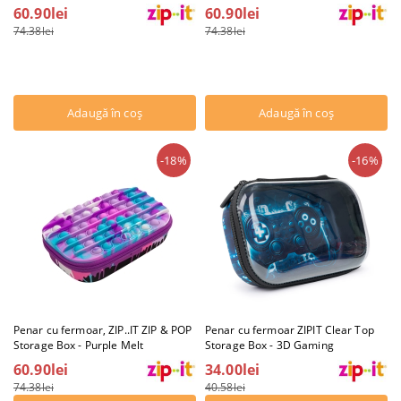
60.90lei
60.90lei
74.38lei
74.38lei
-18%
-16%
Penar cu fermoar, ZIP..IT ZIP & POP
Penar cu fermoar ZIPIT Clear Top
Storage Box - Purple Melt
Storage Box - 3D Gaming
60.90lei
34.00lei
74.38lei
40.58lei