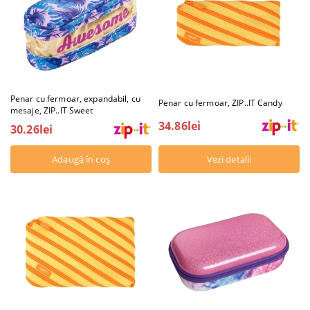
Penar cu fermoar, expandabil, cu
Penar cu fermoar, ZIP..IT Candy
mesaje, ZIP..IT Sweet
34.86lei
30.26lei
Vezi detalii