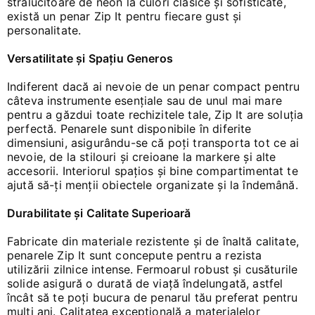
strălucitoare de neon la culori clasice și sofisticate,
există un penar Zip It pentru fiecare gust și
personalitate.
Versatilitate și Spațiu Generos
Indiferent dacă ai nevoie de un penar compact pentru
câteva instrumente esențiale sau de unul mai mare
pentru a găzdui toate rechizitele tale, Zip It are soluția
perfectă. Penarele sunt disponibile în diferite
dimensiuni, asigurându-se că poți transporta tot ce ai
nevoie, de la stilouri și creioane la markere și alte
accesorii. Interiorul spațios și bine compartimentat te
ajută să-ți menții obiectele organizate și la îndemână.
Durabilitate și Calitate Superioară
Fabricate din materiale rezistente și de înaltă calitate,
penarele Zip It sunt concepute pentru a rezista
utilizării zilnice intense. Fermoarul robust și cusăturile
solide asigură o durată de viață îndelungată, astfel
încât să te poți bucura de penarul tău preferat pentru
mulți ani. Calitatea excepțională a materialelor