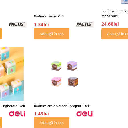
Radiera electric
Macarons
Radiera Factis P36
24.68lei
1.34lei
 inghetata Deli
Radiera creion model prajituri Deli
1.43lei