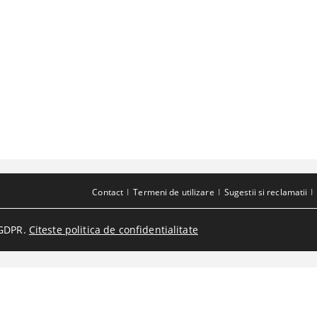
Contact
Termeni de utilizare
Sugestii si reclamatii
GDPR.
Citeste politica de confidentialitate