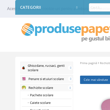
CATEGORII
Acest site foloseste cookie-uri pentru a imbunatati experien
Prima pagină
Rechizi
Ghiozdane, rucsaci, genti
scolare
Penare si etuiuri scolare
Cele mai vândute
Rechizite scolare
Pachete scolare
Caiete scolare