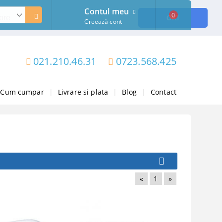
Contul meu
0
ore
OK!
Creează cont
021.210.46.31
0723.568.425
Cum cumpar
|
Livrare si plata
|
Blog
|
Contact
«
1
»