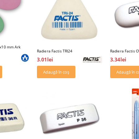
3x10 mm Ark
Radiera Factis TRI24
Radiera Factis 
3.01lei
3.34lei