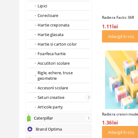
Lipici
Corectoare
Radiera Factis 36R
Hartie creponata
1.11lei
Hartie glasata
Hartie si carton color
Foarfeca hartie
Ascutitori scolare
Rigle, echere, truse
geometrie
Accesorii scolare
Seturi creative
Articole party
Radiera creion model
Caterpillar
1.36lei
Brand Optima