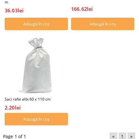
m
166.62lei
36.03lei
Saci rafie albi 60 x 110 cm
2.20lei
Page 1 of 1
«
1
»