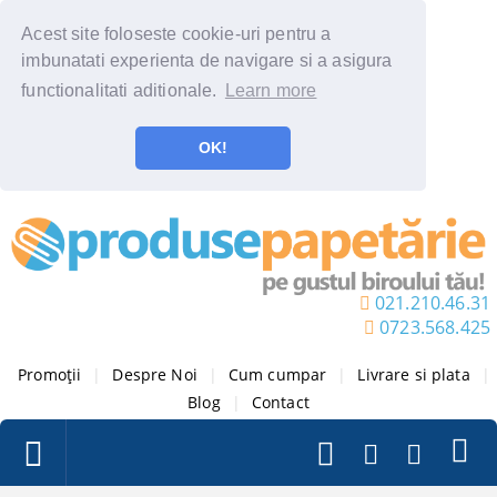
Acest site foloseste cookie-uri pentru a
imbunatati experienta de navigare si a asigura
functionalitati aditionale.
Learn more
OK!
021.210.46.31
0723.568.425
Promoții
|
Despre Noi
|
Cum cumpar
|
Livrare si plata
|
Blog
|
Contact