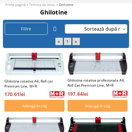
Prima pagină
Tehnica de birou
Ghilotine
Ghilotine
Filtre
«
1
»
Ghilotina rotativa profesionala A4,
Ghilotina rotativa A4, Roll cat
Roll Cat Premium Line, M+R
Premium Line, M+R
197.84lei
170.61lei