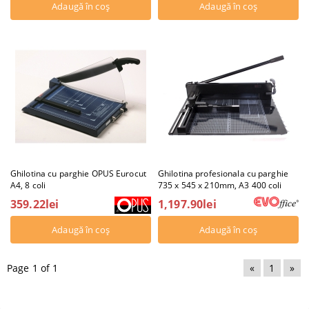
Ghilotina cu parghie OPUS Eurocut
Ghilotina profesionala cu parghie
A4, 8 coli
735 x 545 x 210mm, A3 400 coli
359.22lei
1,197.90lei
Page 1 of 1
«
1
»