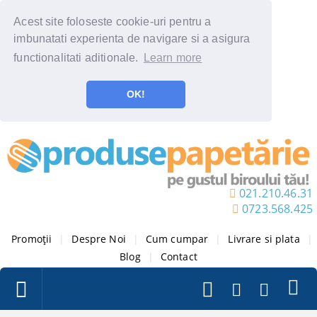
Acest site foloseste cookie-uri pentru a
imbunatati experienta de navigare si a asigura
functionalitati aditionale.
Learn more
OK!
021.210.46.31
0723.568.425
Promoții
|
Despre Noi
|
Cum cumpar
|
Livrare si plata
|
Blog
|
Contact