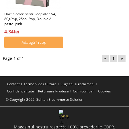
Hartie color pentru copiator A4,
80g/mp, 25coli/top, Double A -
pastel pink
4.34lei
Page 1 of 1
«
1
»
Contact
Termeni de utilizare
Sugestii si reclamatii
Confidentialitate
Returnare Produse
Cum cumpar
Cookies
© Copyright 2022. Seliton E-commerce Solution
GDPR
Magazinul nostru respecta 100% prevederile GDPR.