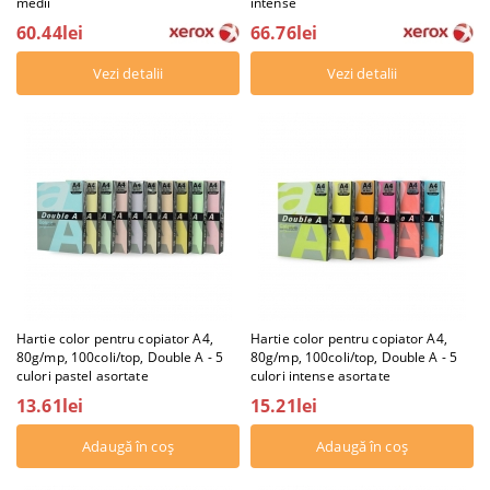
medii
intense
60.44lei
66.76lei
Vezi detalii
Vezi detalii
Hartie color pentru copiator A4,
Hartie color pentru copiator A4,
80g/mp, 100coli/top, Double A - 5
80g/mp, 100coli/top, Double A - 5
culori pastel asortate
culori intense asortate
13.61lei
15.21lei