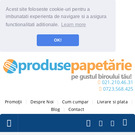
Acest site foloseste cookie-uri pentru a
imbunatati experienta de navigare si a asigura
functionalitati aditionale.
Learn more
OK!
021.210.46.31
0723.568.425
Promoții
|
Despre Noi
|
Cum cumpar
|
Livrare si plata
|
Blog
|
Contact