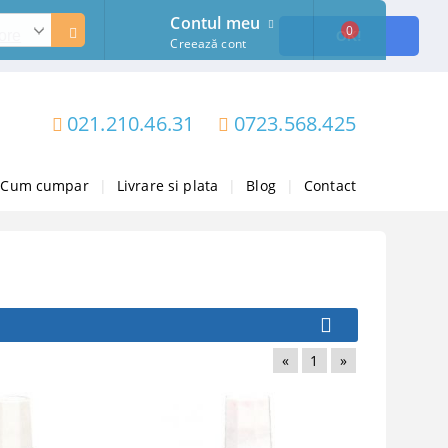
Contul meu
0
ore
OK!
Creează cont
021.210.46.31
0723.568.425
Cum cumpar
|
Livrare si plata
|
Blog
|
Contact
«
1
»