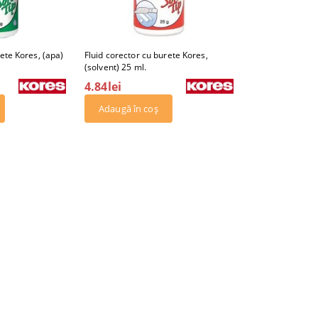
rete Kores, (apa)
Fluid corector cu burete Kores,
(solvent) 25 ml.
4.84lei