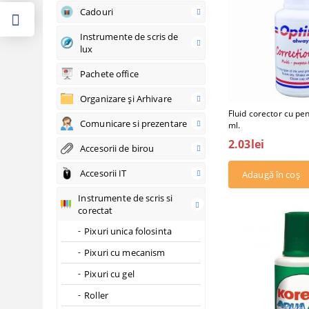
Cadouri
Instrumente de scris de
lux
Pachete office
Organizare şi Arhivare
Fluid corector cu pe
Comunicare si prezentare
ml.
2.03lei
Accesorii de birou
Accesorii IT
Instrumente de scris si
corectat
Pixuri unica folosinta
Pixuri cu mecanism
Pixuri cu gel
Roller