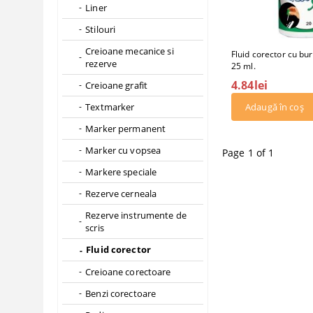
Liner
Stilouri
Creioane mecanice si
Fluid corector cu bu
rezerve
25 ml.
4.84lei
Creioane grafit
Textmarker
Marker permanent
Marker cu vopsea
Page 1 of 1
Markere speciale
Rezerve cerneala
Rezerve instrumente de
scris
Fluid corector
Creioane corectoare
Benzi corectoare