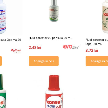
Fluid corector cu pensula 20 ml.
nsula Optima 20
Fluid corector c
(apa) 20 ml.
2.48lei
3.72lei