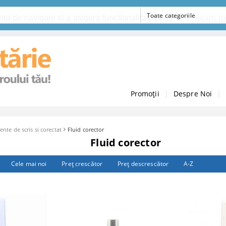
ta de navigare si a asigura functionalitati aditionale.
Learn m
Promoții
|
Despre Noi
|
nte de scris si corectat
Fluid corector
Fluid corector
Cele mai noi
Preţ crescător
Preţ descrescător
A-Z