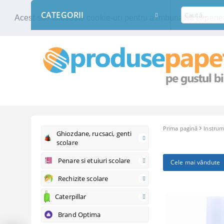
CATEGORII
Acest site foloseste cookie-uri pentru a imbunatati experien
Prima pagină
Instrume
Ghiozdane, rucsaci, genti
scolare
Penare si etuiuri scolare
Cele mai vândute
Rechizite scolare
Caterpillar
Brand Optima