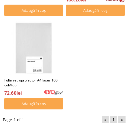
Folie retroproiector A4 laser 100
coli/top
72.60lei
Page 1 of 1
«
1
»