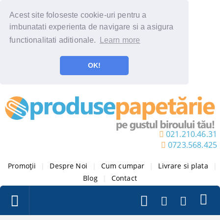
Acest site foloseste cookie-uri pentru a
imbunatati experienta de navigare si a asigura
functionalitati aditionale.
Learn more
OK!
021.210.46.31
0723.568.425
Promoții
|
Despre Noi
|
Cum cumpar
|
Livrare si plata
|
Blog
|
Contact