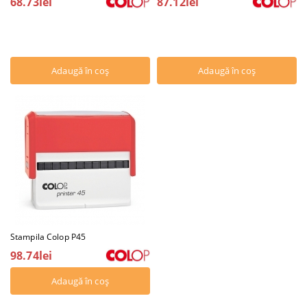
68.73lei
87.12lei
Stampila Colop P45
98.74lei