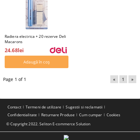
Radiera electrica + 20 rezerve Deli
Macarons
24.68lei
Page 1 of 1
«
1
»
Contact
Termeni de utilizare
Sugestii si reclamatii
Confidentialitate
Returnare Produse
Cum cumpar
Cookies
© Copyright 2022. Seliton E-commerce Solution