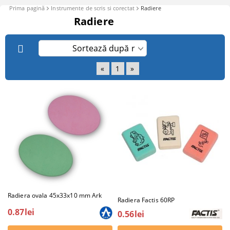
Prima pagină
Instrumente de scris si corectat
Radiere
Radiere
«
1
»
Radiera ovala 45x33x10 mm Ark
Radiera Factis 60RP
0.87lei
0.56lei