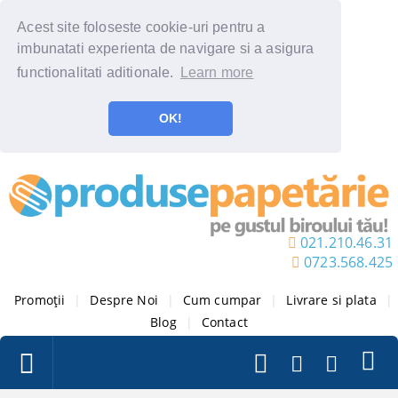
Acest site foloseste cookie-uri pentru a
imbunatati experienta de navigare si a asigura
functionalitati aditionale.
Learn more
OK!
021.210.46.31
0723.568.425
Promoții
|
Despre Noi
|
Cum cumpar
|
Livrare si plata
|
Blog
|
Contact