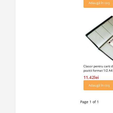
Clasor pentru carti d
pozitii format 1/2 A4
11.42lei
Page 1 of 1