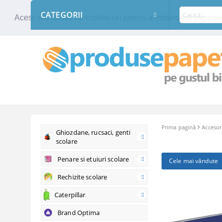
CATEGORII
Acest site foloseste cookie-uri pentru a imbunatati experien
Prima pagină
Accesor
Ghiozdane, rucsaci, genti
scolare
Penare si etuiuri scolare
Cele mai vândute
Rechizite scolare
Caterpillar
Brand Optima