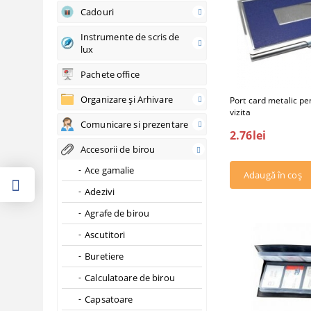
Cadouri
Instrumente de scris de
lux
Pachete office
Organizare şi Arhivare
Port card metalic pe
vizita
Comunicare si prezentare
2.76lei
Accesorii de birou
Ace gamalie
Adezivi
Agrafe de birou
Ascutitori
Buretiere
Calculatoare de birou
Capsatoare