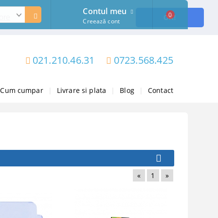
Contul meu
0
ore
OK!
Creează cont
021.210.46.31
0723.568.425
Cum cumpar
|
Livrare si plata
|
Blog
|
Contact
«
1
»