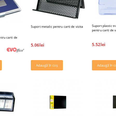
Suport plastic t
Suport metalic pentru carti de vizita
pentru carti de v
ntru carti de
5.52lei
5.06lei