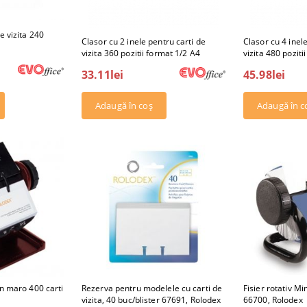
e vizita 240
Clasor cu 2 inele pentru carti de
Clasor cu 4 inel
vizita 360 pozitii format 1/2 A4
vizita 480 poziti
33.11lei
45.98lei
Rezerva pentru modelele cu carti de
Fisier rotativ Mi
mn maro 400 carti
vizita, 40 buc/blister 67691, Rolodex
66700, Rolodex