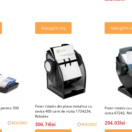
Fisier rotativ din plasa metalica cu
Fisier rotativ cu
c pentru 500
tavita 400 carti de vizita 1734234,
vizita 67242, Ro
Rolodex
294.03lei
306.74lei