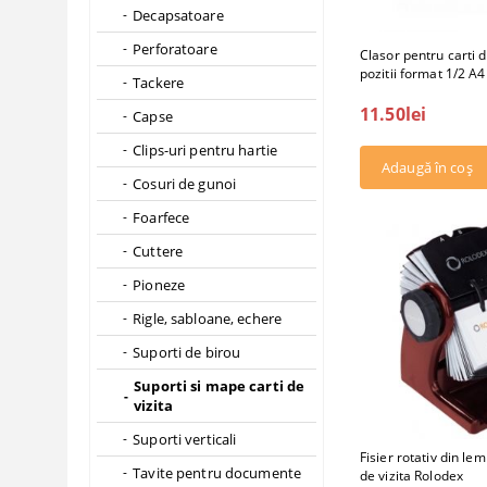
Decapsatoare
Perforatoare
Clasor pentru carti d
pozitii format 1/2 A4
Tackere
11.50lei
Capse
Clips-uri pentru hartie
Cosuri de gunoi
Foarfece
Cuttere
Pioneze
Rigle, sabloane, echere
Suporti de birou
Suporti si mape carti de
vizita
Suporti verticali
Fisier rotativ din le
Tavite pentru documente
de vizita Rolodex