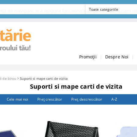
ta de navigare si a asigura functionalitati aditionale.
Learn m
Promoții
|
Despre Noi
|
ii de birou
Suporti si mape carti de vizita
Suporti si mape carti de vizita
Cele mai noi
Preţ crescător
Preţ descrescător
A-Z