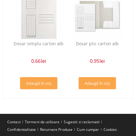
Dosar simplu carton alb
Dosar plic carton alb
0.66lei
0.95lei
Contact
Termeni de utilizare
Sugestii si reclamatii
Confidentialitate
Returnare Produse
Cum cumpar
Cookies