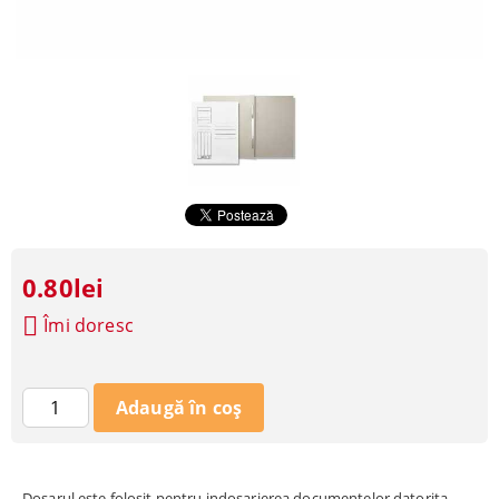
0.80lei
Îmi doresc
Dosarul este folosit pentru indosarierea documentelor datorita