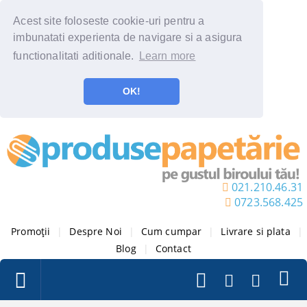
Acest site foloseste cookie-uri pentru a
imbunatati experienta de navigare si a asigura
functionalitati aditionale.
Learn more
OK!
021.210.46.31
0723.568.425
Promoții
|
Despre Noi
|
Cum cumpar
|
Livrare si plata
|
Blog
|
Contact