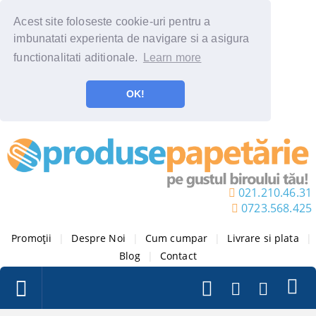
Acest site foloseste cookie-uri pentru a
imbunatati experienta de navigare si a asigura
functionalitati aditionale.
Learn more
OK!
021.210.46.31
0723.568.425
Promoții
|
Despre Noi
|
Cum cumpar
|
Livrare si plata
|
Blog
|
Contact