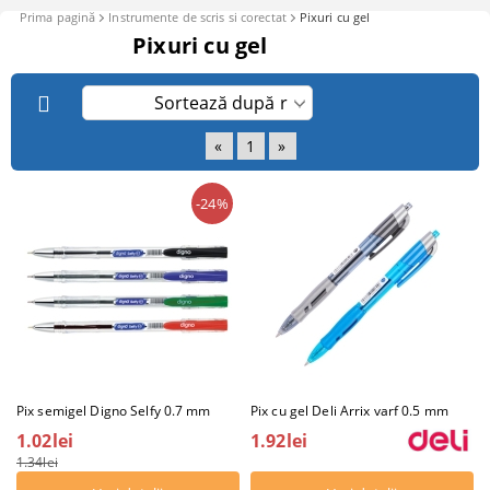
Prima pagină
Instrumente de scris si corectat
Pixuri cu gel
Pixuri cu gel
«
1
»
-24%
Pix semigel Digno Selfy 0.7 mm
Pix cu gel Deli Arrix varf 0.5 mm
1.02lei
1.92lei
1.34lei