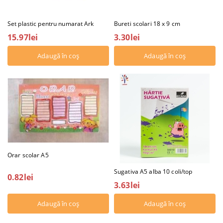
Set plastic pentru numarat Ark
Bureti scolari 18 x 9 cm
15.97lei
3.30lei
Orar scolar A5
Sugativa A5 alba 10 coli/top
0.82lei
3.63lei