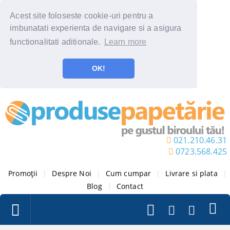
Acest site foloseste cookie-uri pentru a
imbunatati experienta de navigare si a asigura
functionalitati aditionale.
Learn more
OK!
021.210.46.31
0723.568.425
Promoții
|
Despre Noi
|
Cum cumpar
|
Livrare si plata
|
Blog
|
Contact