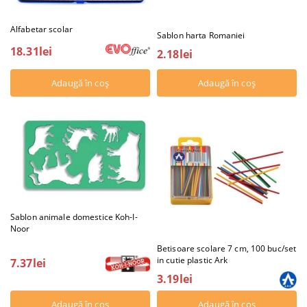
Alfabetar scolar
Sablon harta Romaniei
18.31lei
2.18lei
Sablon animale domestice Koh-I-
Noor
Betisoare scolare 7 cm, 100 buc/set
in cutie plastic Ark
7.37lei
3.19lei