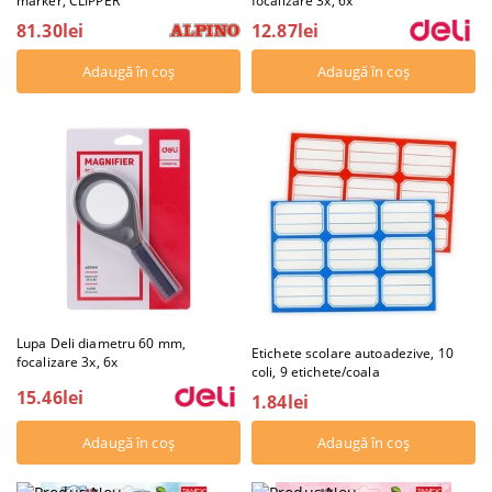
marker, CLIPPER
focalizare 3x, 6x
81.30lei
12.87lei
Lupa Deli diametru 60 mm,
Etichete scolare autoadezive, 10
focalizare 3x, 6x
coli, 9 etichete/coala
15.46lei
1.84lei