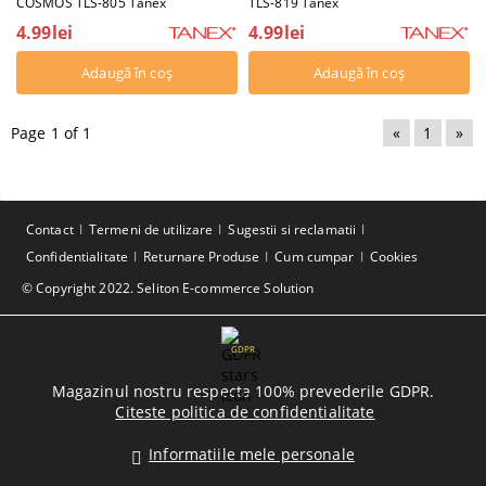
COSMOS TLS-805 Tanex
TLS-819 Tanex
4.99lei
4.99lei
Page 1 of 1
«
1
»
Contact
Termeni de utilizare
Sugestii si reclamatii
Confidentialitate
Returnare Produse
Cum cumpar
Cookies
© Copyright 2022. Seliton E-commerce Solution
GDPR
Magazinul nostru respecta 100% prevederile GDPR.
Citeste politica de confidentialitate
Informatiile mele personale