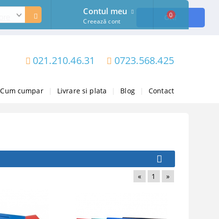
Contul meu
0
ore
OK!
Creează cont
021.210.46.31
0723.568.425
Cum cumpar
|
Livrare si plata
|
Blog
|
Contact
«
1
»