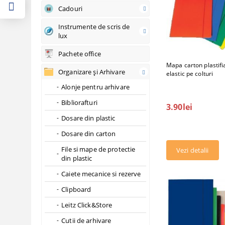
Cadouri
Instrumente de scris de
lux
Pachete office
Mapa carton plastifi
Organizare şi Arhivare
elastic pe colturi
Alonje pentru arhivare
Bibliorafturi
3.90lei
Dosare din plastic
Dosare din carton
File si mape de protectie
Vezi detalii
din plastic
Caiete mecanice si rezerve
Clipboard
Leitz Click&Store
Cutii de arhivare