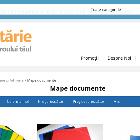
ta de navigare si a asigura functionalitati aditionale.
Learn m
Promoții
|
Despre Noi
|
are şi Arhivare
Mape documente
Mape documente
Cele mai noi
Preţ crescător
Preţ descrescător
A-Z