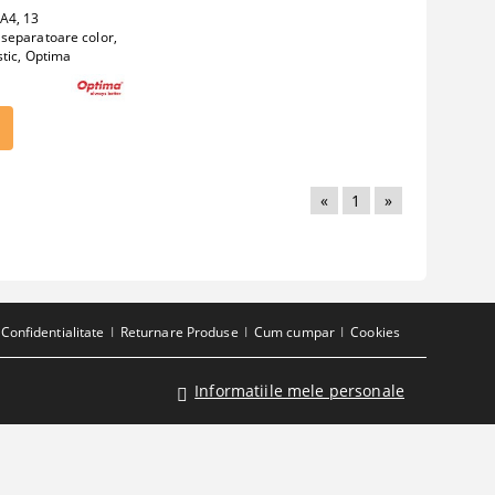
A4, 13
separatoare color,
stic, Optima
«
1
»
Confidentialitate
Returnare Produse
Cum cumpar
Cookies
Informatiile mele personale