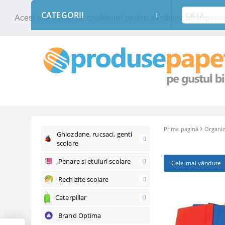
CATEGORII
Acest site foloseste cookie-uri pentru a imbunatati experien
Prima pagină
Organiz
Ghiozdane, rucsaci, genti
scolare
Penare si etuiuri scolare
Cele mai vândute
Rechizite scolare
Caterpillar
Brand Optima