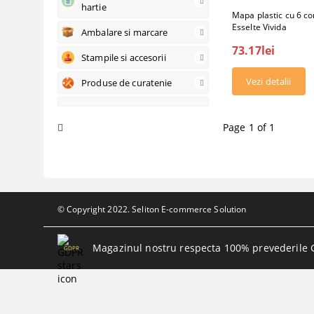
hartie
Mapa plastic cu 6 c
Esselte Vivida
Ambalare si marcare
73.17lei
Stampile si accesorii
Vezi detalii
Produse de curatenie
Page 1 of 1
© Copyright 2022. Seliton E-commerce Solution
Magazinul nostru respecta 100% prevederile 
GDPR