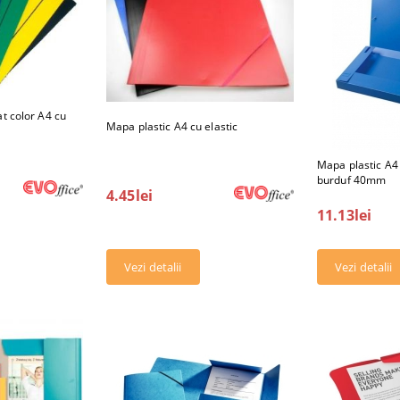
at color A4 cu
Mapa plastic A4 cu elastic
Mapa plastic A4 r
burduf 40mm
4.45lei
11.13lei
Vezi detalii
Vezi detalii