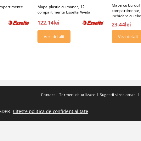
Mapa cu burduf 
ompartimente
Mapa plastic cu maner, 12
compartimente, 
compartimente Esselte Vivida
inchidere cu ela
122.14lei
23.44lei
Vezi detalii
Vezi detalii
Contact
Termeni de utilizare
Sugestii si reclamatii
GDPR.
Citeste politica de confidentialitate