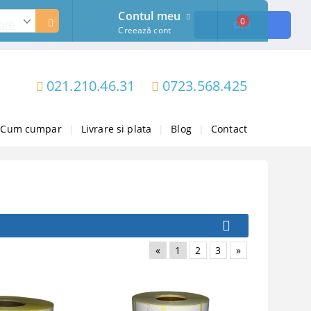
Contul meu
0
ore
OK!
Creează cont
021.210.46.31
0723.568.425
Cum cumpar
|
Livrare si plata
|
Blog
|
Contact
«
1
2
3
»