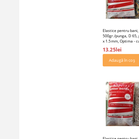
Elastice pentru bani
500gr./punga, D 65
x 1.5mm, Optima - cu
13.25lei
Elastice pentru bani