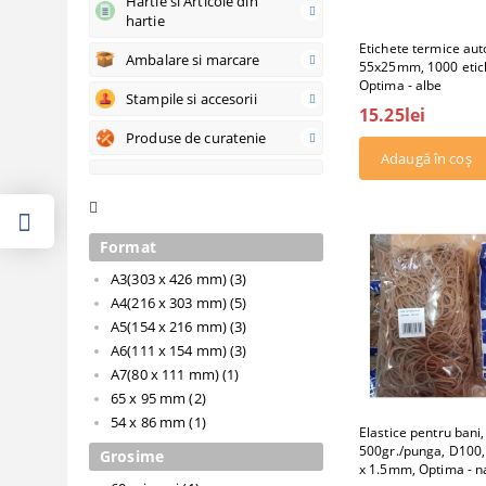
Hartie si Articole din
hartie
Etichete termice aut
Ambalare si marcare
55x25mm, 1000 etich
Optima - albe
Stampile si accesorii
15.25lei
Produse de curatenie
Format
A3(303 x 426 mm) (3)
A4(216 x 303 mm) (5)
A5(154 x 216 mm) (3)
A6(111 x 154 mm) (3)
A7(80 x 111 mm) (1)
65 x 95 mm (2)
54 x 86 mm (1)
Elastice pentru bani
500gr./punga, D100
Grosime
x 1.5mm, Optima - n