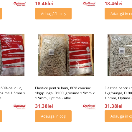
18.46lei
18.46lei
, 60% cauciuc,
Elastice pentru bani, 60% cauciuc,
Elastice pentru 
rosime 1.5mm x
1kg/punga, D100, grosime 1.5mm x
1kg/punga, D 90
e
1.5mm, Optima - albe
1.5mm, Optima -
31.38lei
31.38lei