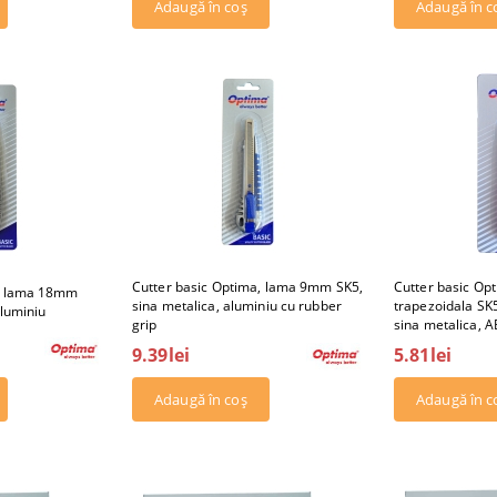
Cutter basic Optima, lama 9mm SK5,
Cutter basic Op
a, lama 18mm
sina metalica, aluminiu cu rubber
trapezoidala SK5
aluminiu
grip
sina metalica, 
9.39lei
5.81lei