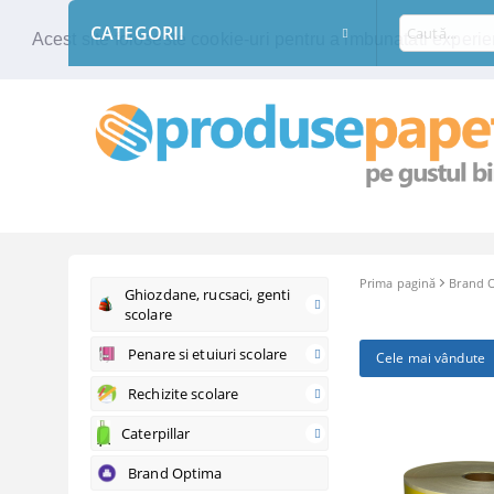
CATEGORII
Acest site foloseste cookie-uri pentru a imbunatati experien
Prima pagină
Brand 
Ghiozdane, rucsaci, genti
scolare
Penare si etuiuri scolare
Cele mai vândute
Rechizite scolare
Caterpillar
Brand Optima