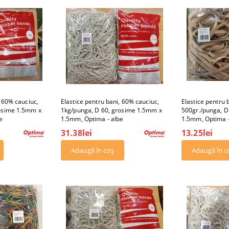
, 60% cauciuc,
Elastice pentru bani, 60% cauciuc,
Elastice pentru 
rosime 1.5mm x
1kg/punga, D 60, grosime 1.5mm x
500gr./punga, 
e
1.5mm, Optima - albe
1.5mm, Optima -
31.38lei
13.25lei