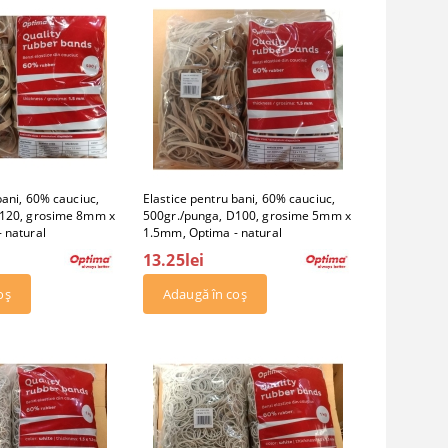
bani, 60% cauciuc,
Elastice pentru bani, 60% cauciuc,
D120, grosime 8mm x
500gr./punga, D100, grosime 5mm x
 natural
1.5mm, Optima - natural
13.25lei