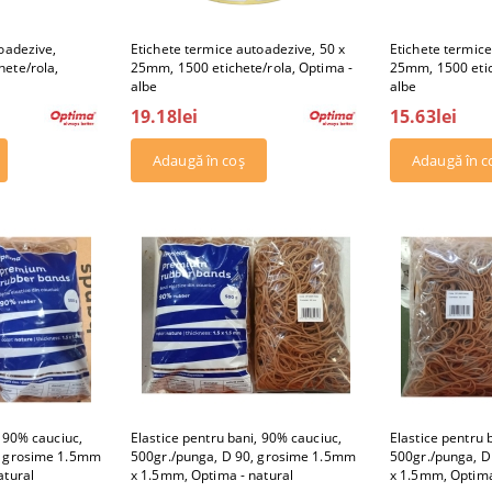
oadezive,
Etichete termice autoadezive, 50 x
Etichete termice
ete/rola,
25mm, 1500 etichete/rola, Optima -
25mm, 1500 etic
albe
albe
19.18lei
15.63lei
, 90% cauciuc,
Elastice pentru bani, 90% cauciuc,
Elastice pentru 
, grosime 1.5mm
500gr./punga, D 90, grosime 1.5mm
500gr./punga, 
atural
x 1.5mm, Optima - natural
x 1.5mm, Optima