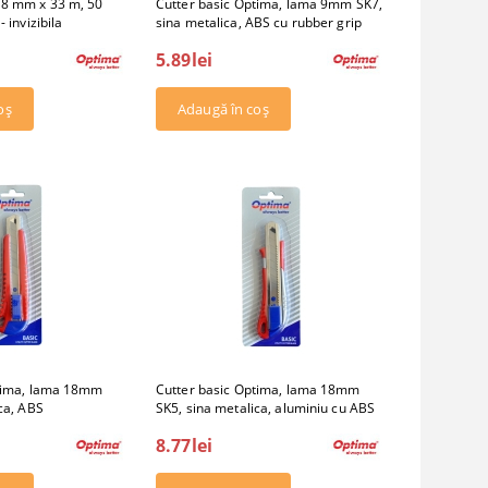
18 mm x 33 m, 50
Cutter basic Optima, lama 9mm SK7,
 invizibila
sina metalica, ABS cu rubber grip
5.89lei
ptima, lama 18mm
Cutter basic Optima, lama 18mm
ca, ABS
SK5, sina metalica, aluminiu cu ABS
8.77lei