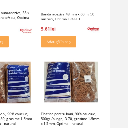
 autoadezive, 38 x
Banda adeziva 48 mm x 60 m, 50
hete/rola, Optima -
microni, Optima FRAGILE
5.61lei
bani, 90% cauciuc,
Elastice pentru bani, 90% cauciuc,
D 80, grosime 1.5mm
500gr./punga, D 70, grosime 1.5mm
 - natural
x 1.5mm, Optima - natural