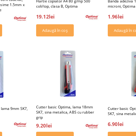
Hartie copiator A4 80 g/mp 500
Banda adeziva 
rosime 1.5mm x
coli/top, clasa B, Optima
microni, Optima -
e
19.12lei
1.96lei
Cutter basic Optima, lama 18mm
, lama 9mm SK7,
Cutter basic O
SK7, sina metalica, ABS cu rubber
SK7, sina metali
grip
6.90lei
9.20lei