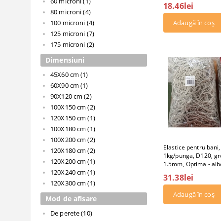
60 microni (1)
18.46lei
80 microni (4)
100 microni (4)
125 microni (7)
175 microni (2)
Dimensiuni
45X60 cm (1)
60X90 cm (1)
90X120 cm (2)
100X150 cm (2)
120X150 cm (1)
100X180 cm (1)
100X200 cm (2)
Elastice pentru bani
120X180 cm (2)
1kg/punga, D120, g
120X200 cm (1)
1.5mm, Optima - alb
120X240 cm (1)
31.38lei
120X300 cm (1)
Mod de afisare
De perete (10)