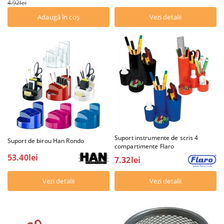
4.92lei
Vezi detalii
Suport instrumente de scris 4
Suport de birou Han Rondo
compartimente Flaro
53.40lei
7.32lei
Vezi detalii
Vezi detalii