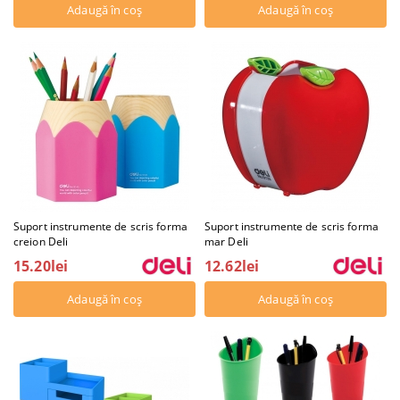
Suport instrumente de scris forma
Suport instrumente de scris forma
creion Deli
mar Deli
15.20lei
12.62lei