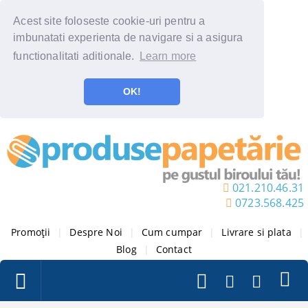
Acest site foloseste cookie-uri pentru a
imbunatati experienta de navigare si a asigura
functionalitati aditionale.
Learn more
OK!
021.210.46.31
0723.568.425
Promoții
|
Despre Noi
|
Cum cumpar
|
Livrare si plata
|
Blog
|
Contact