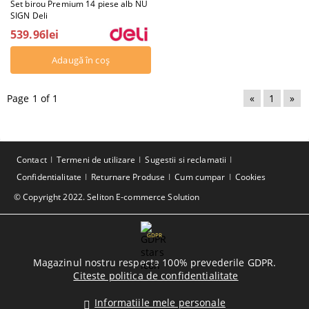
Set birou Premium 14 piese alb NU
SIGN Deli
539.96lei
Page 1 of 1
«
1
»
Contact
Termeni de utilizare
Sugestii si reclamatii
Confidentialitate
Returnare Produse
Cum cumpar
Cookies
© Copyright 2022. Seliton E-commerce Solution
GDPR
Magazinul nostru respecta 100% prevederile GDPR.
Citeste politica de confidentialitate
Informatiile mele personale