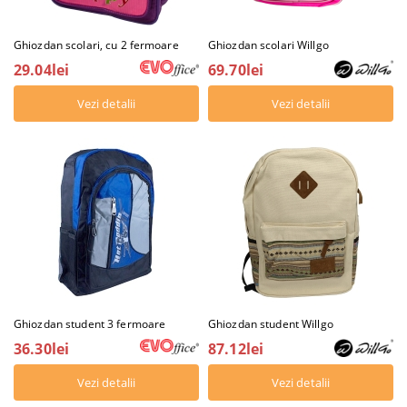
Ghiozdan scolari, cu 2 fermoare
Ghiozdan scolari Willgo
29.04lei
69.70lei
Vezi detalii
Vezi detalii
Ghiozdan student 3 fermoare
Ghiozdan student Willgo
36.30lei
87.12lei
Vezi detalii
Vezi detalii