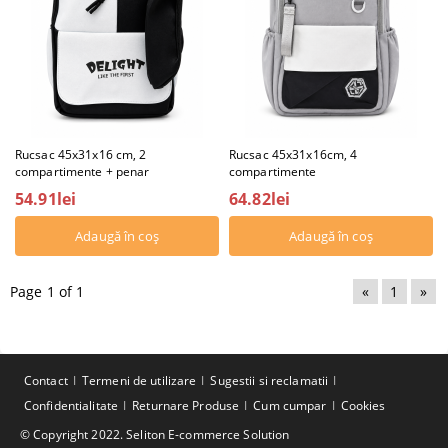
Rucsac 45x31x16 cm, 2
Rucsac 45x31x16cm, 4
compartimente + penar
compartimente
54.91lei
64.82lei
Page 1 of 1
«
1
»
Contact
Termeni de utilizare
Sugestii si reclamatii
Confidentialitate
Returnare Produse
Cum cumpar
Cookies
© Copyright 2022. Seliton E-commerce Solution