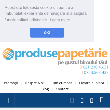
Acest site foloseste cookie-uri pentru a
imbunatati experienta de navigare si a asigura
functionalitati aditionale.
Learn more
OK!
021.210.46.31
0723.568.425
Promoții
|
Despre Noi
|
Cum cumpar
|
Livrare si plata
|
Blog
|
Contact