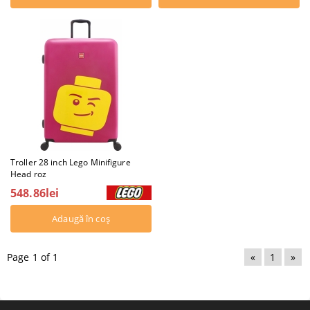
Troller 28 inch Lego Minifigure
Head roz
548.86lei
Page 1 of 1
«
1
»