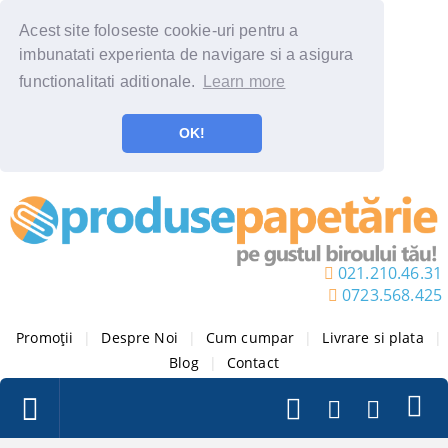
Acest site foloseste cookie-uri pentru a
imbunatati experienta de navigare si a asigura
functionalitati aditionale.
Learn more
OK!
021.210.46.31
0723.568.425
Promoții
|
Despre Noi
|
Cum cumpar
|
Livrare si plata
|
Blog
|
Contact