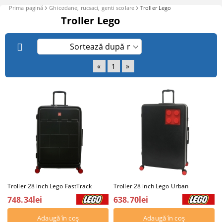
Prima pagină
Ghiozdane, rucsaci, genti scolare
Troller Lego
Troller Lego
«
1
»
Troller 28 inch Lego FastTrack
Troller 28 inch Lego Urban
748.34lei
638.70lei