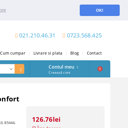
ore
OK!
021.210.46.31
0723.568.425
Cum cumpar
|
Livrare si plata
|
Blog
|
Contact
Contul meu
0
Creează cont
onfort
126.76lei
3, 85444,