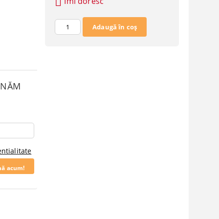
Îmi doresc
SUNĂM
ntialitate