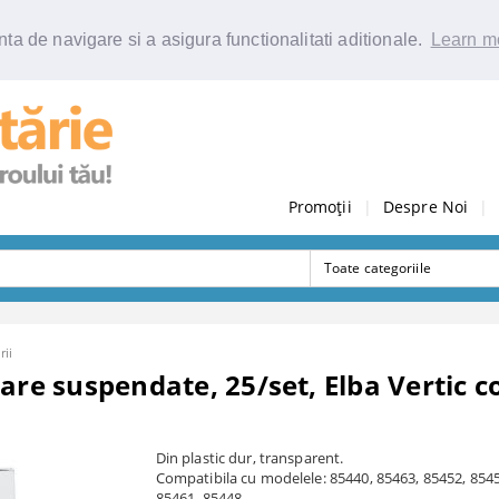
ta de navigare si a asigura functionalitati aditionale.
Learn m
Promoții
|
Despre Noi
|
rii
are suspendate, 25/set, Elba Vertic c
Din plastic dur, transparent.
Compatibila cu modelele: 85440, 85463, 85452, 8545
85461, 85448.