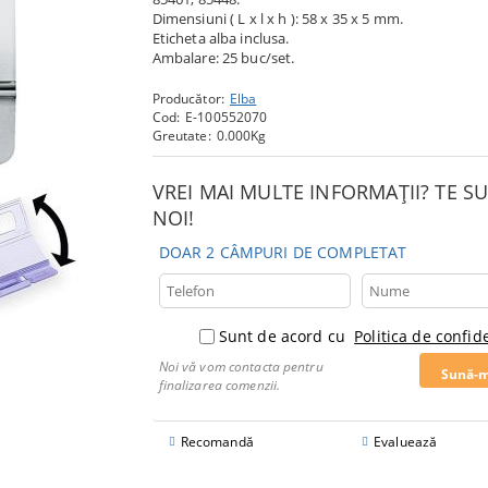
Dimensiuni ( L x l x h ): 58 x 35 x 5 mm.
Eticheta alba inclusa.
Ambalare: 25 buc/set.
Producător:
Elba
Cod:
E-100552070
Greutate:
0.000
Kg
VREI MAI MULTE INFORMAȚII? TE 
NOI!
DOAR 2 CÂMPURI DE COMPLETAT
Sunt de acord cu
Politica de confide
Noi vă vom contacta pentru
finalizarea comenzii.
Recomandă
Evaluează