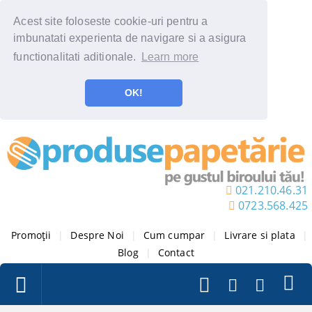
Acest site foloseste cookie-uri pentru a
imbunatati experienta de navigare si a asigura
functionalitati aditionale.
Learn more
OK!
021.210.46.31
0723.568.425
Promoții
|
Despre Noi
|
Cum cumpar
|
Livrare si plata
|
Blog
|
Contact