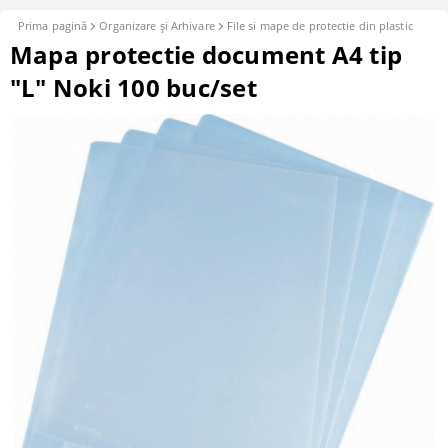
Prima pagină
Organizare şi Arhivare
File si mape de protectie din plastic
Mapa protectie document A4 tip
"L" Noki 100 buc/set