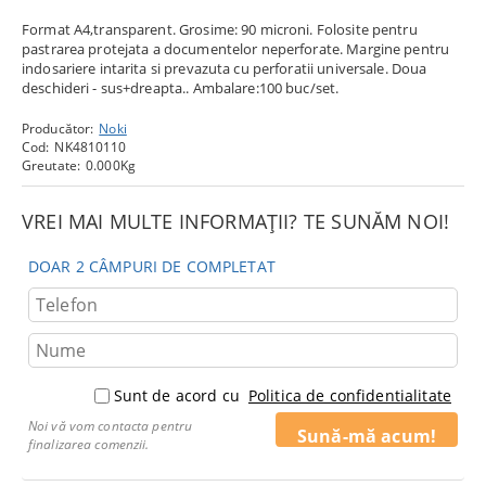
Format A4,transparent. Grosime: 90 microni. Folosite pentru
pastrarea protejata a documentelor neperforate. Margine pentru
indosariere intarita si prevazuta cu perforatii universale. Doua
deschideri - sus+dreapta.. Ambalare:100 buc/set.
Producător:
Noki
Cod:
NK4810110
Greutate:
0.000
Kg
VREI MAI MULTE INFORMAȚII? TE SUNĂM NOI!
DOAR 2 CÂMPURI DE COMPLETAT
Sunt de acord cu
Politica de confidentialitate
Noi vă vom contacta pentru
finalizarea comenzii.