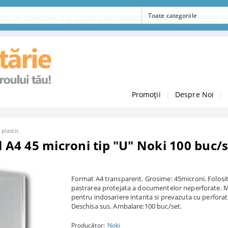
ta de navigare si a asigura functionalitati aditionale.
Learn m
Promoții
|
Despre Noi
|
 plastic
l A4 45 microni tip "U" Noki 100 buc/
Format A4 transparent. Grosime: 45microni. Folosi
pastrarea protejata a documentelor neperforate. 
pentru indosariere intarita si prevazuta cu perforati
Deschisa sus. Ambalare:100 buc/set.
Producător:
Noki