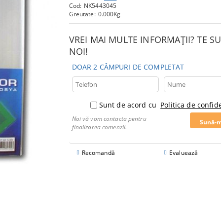
Cod:
NK5443045
Greutate:
0.000
Kg
VREI MAI MULTE INFORMAȚII? TE 
NOI!
DOAR 2 CÂMPURI DE COMPLETAT
Sunt de acord cu
Politica de confide
Noi vă vom contacta pentru
finalizarea comenzii.
Recomandă
Evaluează