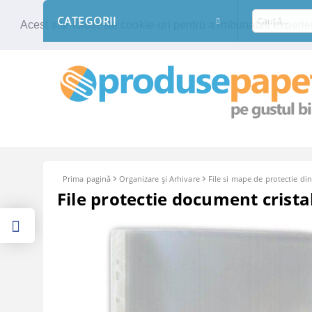
CATEGORII
Acest site foloseste cookie-uri pentru a imbunatati experien
Prima pagină
Organizare şi Arhivare
File si mape de protectie din
File protectie document crista