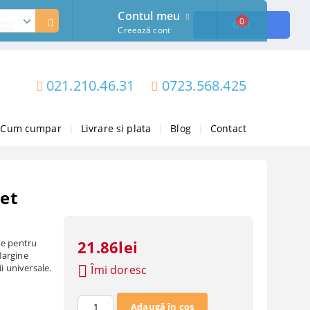
Contul meu
0
ore
OK!
Creează cont
021.210.46.31
0723.568.425
Cum cumpar
|
Livrare si plata
|
Blog
|
Contact
set
te pentru
21.86lei
Margine
i universale.
Îmi doresc