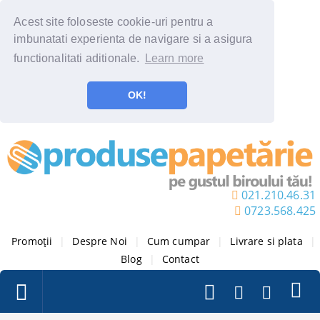
Acest site foloseste cookie-uri pentru a
imbunatati experienta de navigare si a asigura
functionalitati aditionale.
Learn more
OK!
021.210.46.31
0723.568.425
Promoții
|
Despre Noi
|
Cum cumpar
|
Livrare si plata
|
Blog
|
Contact