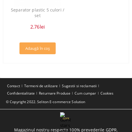
Separator plastic 5 culori /
set
2.76lei
Contact
Termeni de utilizare
Sugestii si reclamatii
Confidentialitate
Returnare Produse
Cum cumpar
Cookies
© Copyright 2022. Seliton E-commerce Solution
GDPR
Magazinul nostru respecta 100% prevederile GDPR.