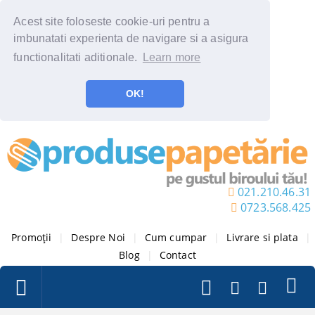
Acest site foloseste cookie-uri pentru a
imbunatati experienta de navigare si a asigura
functionalitati aditionale.
Learn more
OK!
021.210.46.31
0723.568.425
Promoții
|
Despre Noi
|
Cum cumpar
|
Livrare si plata
|
Blog
|
Contact