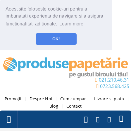
Acest site foloseste cookie-uri pentru a
imbunatati experienta de navigare si a asigura
functionalitati aditionale.
Learn more
OK!
021.210.46.31
0723.568.425
Promoții
|
Despre Noi
|
Cum cumpar
|
Livrare si plata
|
Blog
|
Contact