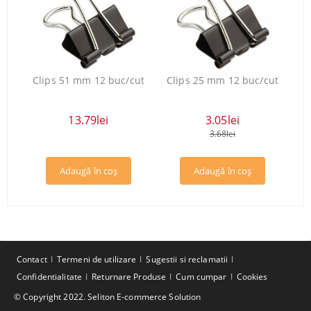
Clips 51 mm 12 buc/cut
Clips 25 mm 12 buc/cut
13.79lei
3.05lei
3.68lei
Contact
Termeni de utilizare
Sugestii si reclamatii
Confidentialitate
Returnare Produse
Cum cumpar
Cookies
© Copyright 2022. Seliton E-commerce Solution