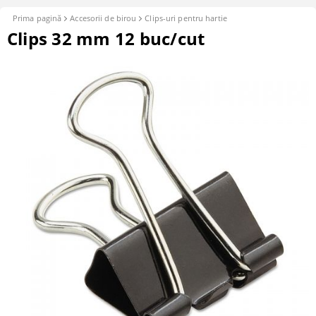
Prima pagină
Accesorii de birou
Clips-uri pentru hartie
Clips 32 mm 12 buc/cut