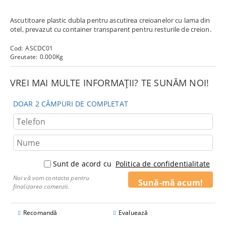
Ascutitoare plastic dubla pentru ascutirea creioanelor cu lama din
otel, prevazut cu container transparent pentru resturile de creion.
Cod:
ASCDC01
Greutate:
0.000
Kg
VREI MAI MULTE INFORMAȚII? TE SUNĂM NOI!
DOAR 2 CÂMPURI DE COMPLETAT
Sunt de acord cu
Politica de confidentialitate
Noi vă vom contacta pentru
finalizarea comenzii.
Recomandă
Evaluează