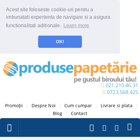
Acest site foloseste cookie-uri pentru a
imbunatati experienta de navigare si a asigura
functionalitati aditionale.
Learn more
OK!
021.210.46.31
0723.568.425
Promoții
|
Despre Noi
|
Cum cumpar
|
Livrare si plata
|
Blog
|
Contact