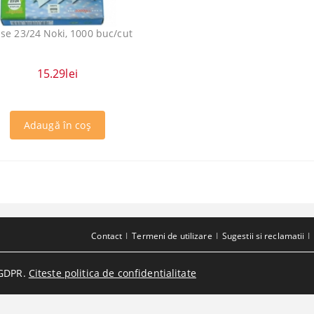
se 23/24 Noki, 1000 buc/cut
15.29lei
Contact
Termeni de utilizare
Sugestii si reclamatii
GDPR.
Citeste politica de confidentialitate