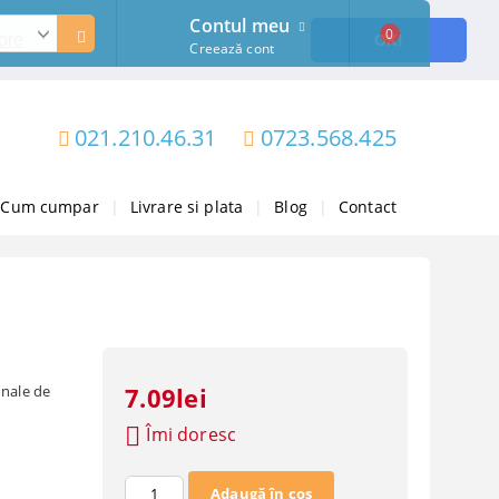
Contul meu
0
ore
OK!
Creează cont
021.210.46.31
0723.568.425
Cum cumpar
|
Livrare si plata
|
Blog
|
Contact
onale de
7.09lei
Îmi doresc