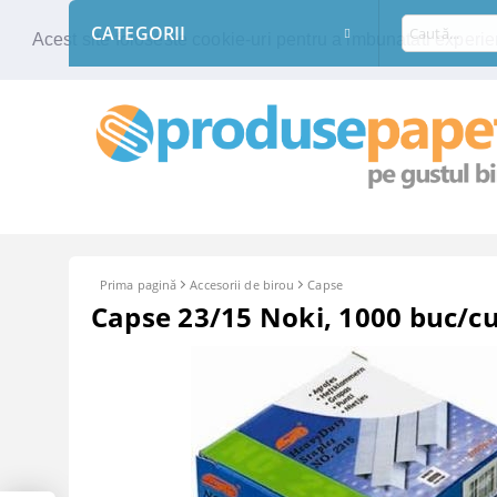
CATEGORII
Acest site foloseste cookie-uri pentru a imbunatati experien
Prima pagină
Accesorii de birou
Capse
Capse 23/15 Noki, 1000 buc/c