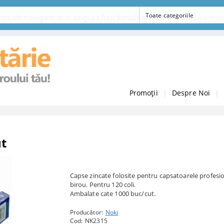
ta de navigare si a asigura functionalitati aditionale.
Learn m
Promoții
|
Despre Noi
|
ut
Capse zincate folosite pentru capsatoarele profesi
birou. Pentru 120 coli.
Ambalate cate 1000 buc/cut.
Producător:
Noki
Cod:
NK2315