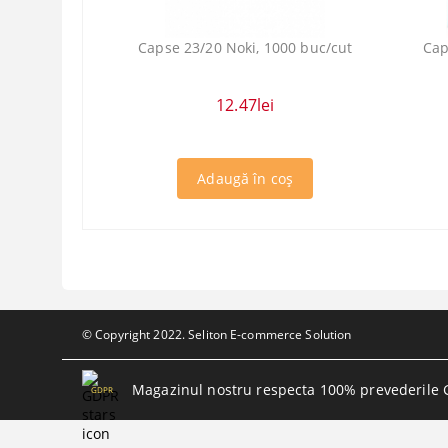
Capse 23/20 Noki, 1000 buc/cut
Cap
12.47lei
© Copyright 2022. Seliton E-commerce Solution
Magazinul nostru respecta 100% prevederile 
GDPR