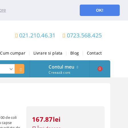
ore
OK!
021.210.46.31
0723.568.425
Cum cumpar
|
Livrare si plata
|
Blog
|
Contact
Contul meu
0
Creează cont
00 de coli
167.87lei
u capse
apacitate de