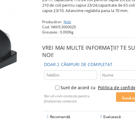
210 de coli pentru capse 23/24;capacitate de 65 col
capse 23/10. Adancime reglabila pana la 70 mm.
Producător:
Noki
Cod:
NKHS3000020
Greutate:
0.000
Kg
VREI MAI MULTE INFORMAȚII? TE 
NOI!
DOAR 2 CÂMPURI DE COMPLETAT
Sunt de acord cu
Politica de confide
Noi vă vom contacta pentru
finalizarea comenzii.
Recomandă
Evaluează