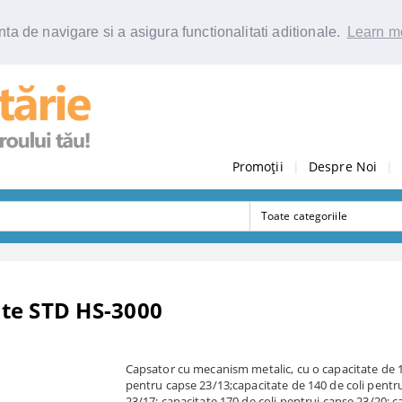
ta de navigare si a asigura functionalitati aditionale.
Learn m
Promoții
|
Despre Noi
|
te STD HS-3000
Capsator cu mecanism metalic, cu o capacitate de 1
pentru capse 23/13;capacitate de 140 de coli pentr
23/17; capacitate 170 de coli pentrui capse 23/20; c