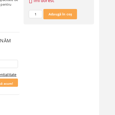
Îmi doresc
i pentru
SUNĂM
ntialitate