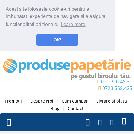
Acest site foloseste cookie-uri pentru a
imbunatati experienta de navigare si a asigura
functionalitati aditionale.
Learn more
OK!
021.210.46.31
0723.568.425
Promoții
|
Despre Noi
|
Cum cumpar
|
Livrare si plata
|
Blog
|
Contact