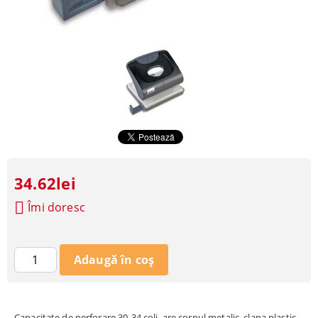
34.62lei
Îmi doresc
Capacitate de perforare 30-34 coli, are corpul metalic, clapa plastic,