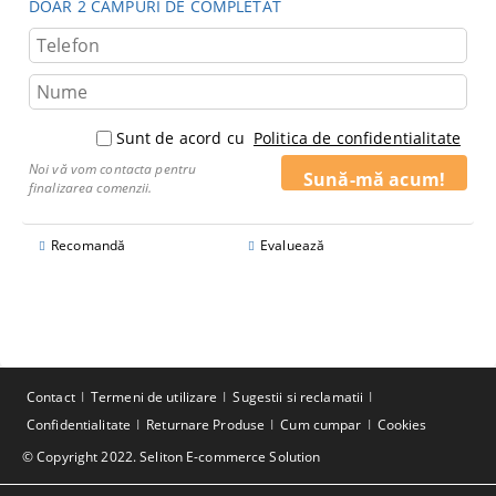
DOAR 2 CÂMPURI DE COMPLETAT
Sunt de acord cu
Politica de confidentialitate
Noi vă vom contacta pentru
finalizarea comenzii.
Recomandă
Evaluează
Contact
Termeni de utilizare
Sugestii si reclamatii
Confidentialitate
Returnare Produse
Cum cumpar
Cookies
© Copyright 2022. Seliton E-commerce Solution