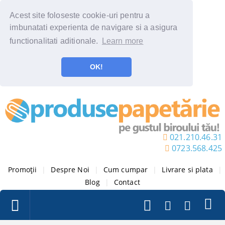
Acest site foloseste cookie-uri pentru a
imbunatati experienta de navigare si a asigura
functionalitati aditionale.
Learn more
OK!
021.210.46.31
0723.568.425
Promoții
|
Despre Noi
|
Cum cumpar
|
Livrare si plata
|
Blog
|
Contact