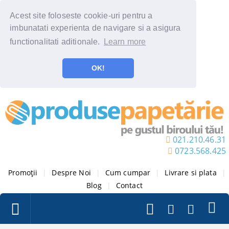
Acest site foloseste cookie-uri pentru a
imbunatati experienta de navigare si a asigura
functionalitati aditionale.
Learn more
OK!
021.210.46.31
0723.568.425
Promoții
|
Despre Noi
|
Cum cumpar
|
Livrare si plata
|
Blog
|
Contact