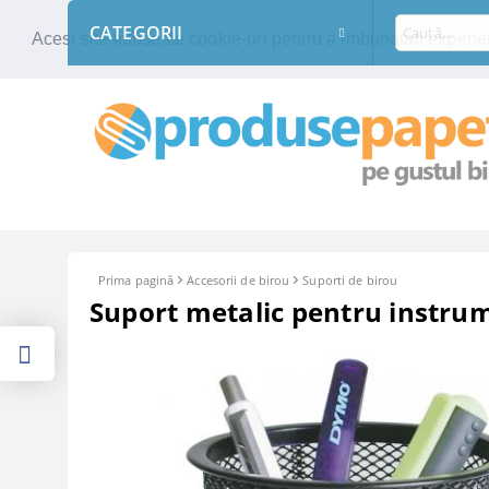
CATEGORII
Acest site foloseste cookie-uri pentru a imbunatati experien
Prima pagină
Accesorii de birou
Suporti de birou
Suport metalic pentru instrum