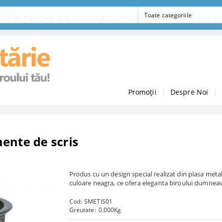
ta de navigare si a asigura functionalitati aditionale.
Learn m
Promoții
|
Despre Noi
|
ente de scris
Produs cu un design special realizat din plasa meta
culoare neagra, ce ofera eleganta biroului dumnea
Cod:
SMETIS01
Greutate:
0.000
Kg