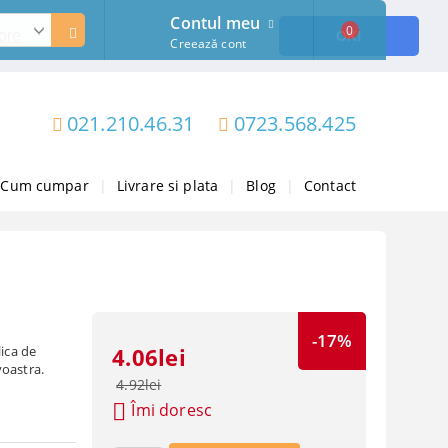
Contul meu
0
ore
OK!
Creează cont
021.210.46.31
0723.568.425
Cum cumpar
|
Livrare si plata
|
Blog
|
Contact
-17%
lica de
4.06lei
voastra.
4.92lei
Îmi doresc