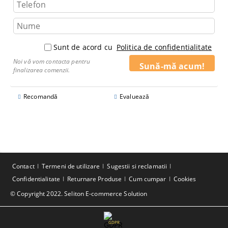
Sunt de acord cu
Politica de confidentialitate
Noi vă vom contacta pentru
finalizarea comenzii.
Recomandă
Evaluează
Contact
Termeni de utilizare
Sugestii si reclamatii
Confidentialitate
Returnare Produse
Cum cumpar
Cookies
© Copyright 2022. Seliton E-commerce Solution
GDPR