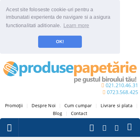
Acest site foloseste cookie-uri pentru a
imbunatati experienta de navigare si a asigura
functionalitati aditionale.
Learn more
OK!
021.210.46.31
0723.568.425
Promoții
|
Despre Noi
|
Cum cumpar
|
Livrare si plata
|
Blog
|
Contact