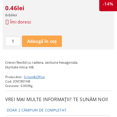
-14%
0.46lei
0.53lei
Îmi doresc
Creion flexibil cu radiera, sectiune hexagonala.
Duritate mina: HB.
Producător:
School&Office
Cod:
JOVCR01HB
Greutate:
0.000
Kg
VREI MAI MULTE INFORMAȚII? TE SUNĂM NOI!
DOAR 2 CÂMPURI DE COMPLETAT