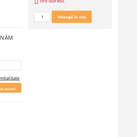
Îmi doresc
SUNĂM
ntialitate