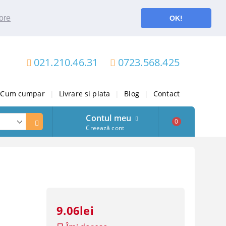
ore
OK!
021.210.46.31
0723.568.425
Cum cumpar
|
Livrare si plata
|
Blog
|
Contact
Contul meu
0
Creează cont
9.06lei