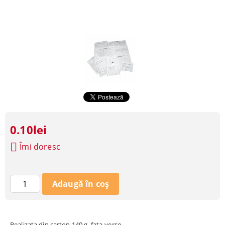
0.10lei
Îmi doresc
Realizata din carton 140 g, fata-verso