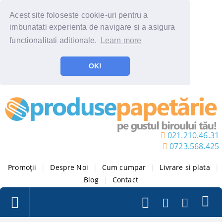
Acest site foloseste cookie-uri pentru a
imbunatati experienta de navigare si a asigura
functionalitati aditionale.
Learn more
OK!
021.210.46.31
0723.568.425
Promoții
|
Despre Noi
|
Cum cumpar
|
Livrare si plata
|
Blog
|
Contact