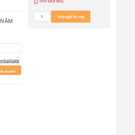
Îmi doresc
SUNĂM
ntialitate