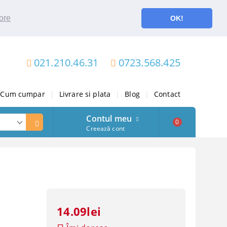
ore
OK!
021.210.46.31
0723.568.425
Cum cumpar
|
Livrare si plata
|
Blog
|
Contact
Contul meu
0
Creează cont
14.09lei