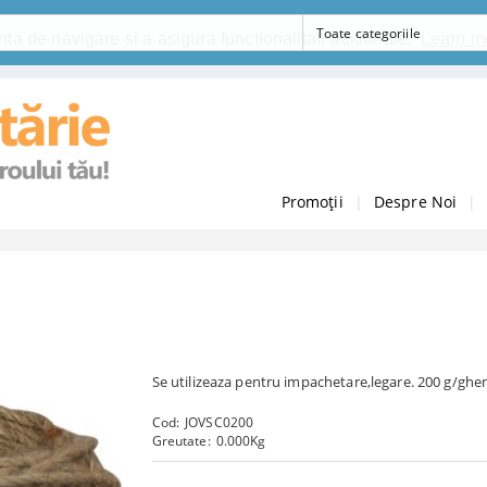
ta de navigare si a asigura functionalitati aditionale.
Learn m
Promoții
|
Despre Noi
|
Se utilizeaza pentru impachetare,legare. 200 g/ghe
Cod:
JOVSC0200
Greutate:
0.000
Kg