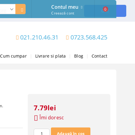
Contul meu
0
ore
OK!
Creează cont
021.210.46.31
0723.568.425
Cum cumpar
|
Livrare si plata
|
Blog
|
Contact
m.
7.79lei
Îmi doresc