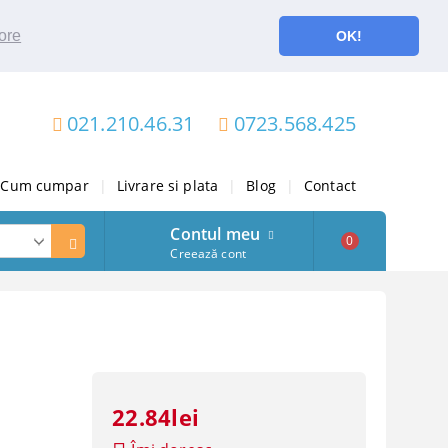
ore
OK!
021.210.46.31
0723.568.425
Cum cumpar
|
Livrare si plata
|
Blog
|
Contact
Contul meu
0
Creează cont
22.84lei