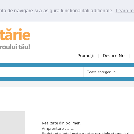
ta de navigare si a asigura functionalitati aditionale.
Learn m
Promoții
|
Despre Noi
|
Realizate din polimer.
Amprentare clara.
Rezistenta indelugata pentru multiple stampilari.