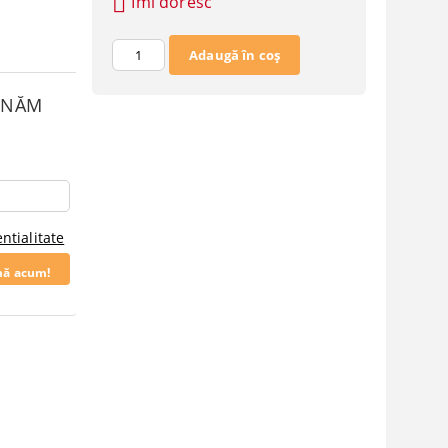
Îmi doresc
SUNĂM
ntialitate