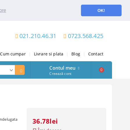
ore
OK!
021.210.46.31
0723.568.425
Cum cumpar
|
Livrare si plata
|
Blog
|
Contact
Contul meu
0
Creează cont
indelugata
36.78lei