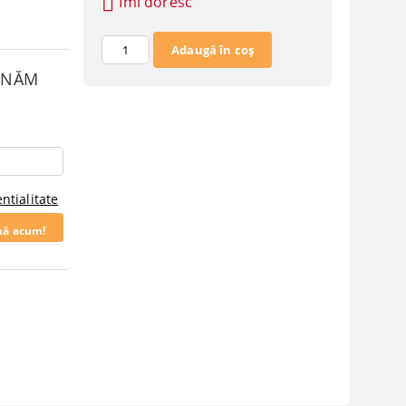
Îmi doresc
SUNĂM
ntialitate