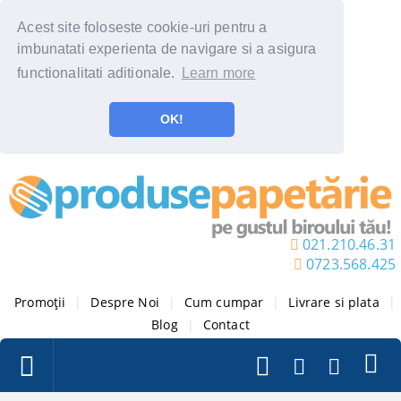
Acest site foloseste cookie-uri pentru a
imbunatati experienta de navigare si a asigura
functionalitati aditionale.
Learn more
OK!
021.210.46.31
0723.568.425
Promoții
|
Despre Noi
|
Cum cumpar
|
Livrare si plata
|
Blog
|
Contact