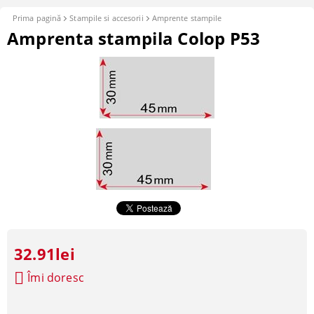
Prima pagină
Stampile si accesorii
Amprente stampile
Amprenta stampila Colop P53
32.91lei
Îmi doresc