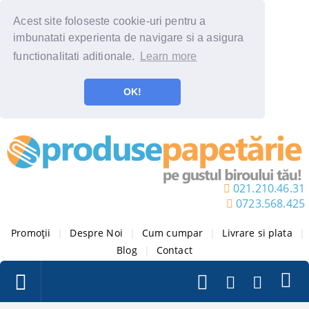
Acest site foloseste cookie-uri pentru a
imbunatati experienta de navigare si a asigura
functionalitati aditionale.
Learn more
OK!
021.210.46.31
0723.568.425
Promoții
|
Despre Noi
|
Cum cumpar
|
Livrare si plata
|
Blog
|
Contact