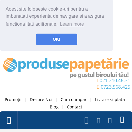
Acest site foloseste cookie-uri pentru a
imbunatati experienta de navigare si a asigura
functionalitati aditionale.
Learn more
OK!
021.210.46.31
0723.568.425
Promoții
|
Despre Noi
|
Cum cumpar
|
Livrare si plata
|
Blog
|
Contact