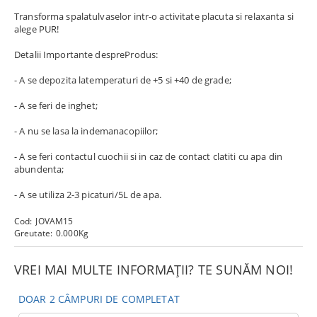
Transforma spalatulvaselor intr-o activitate placuta si relaxanta si
alege PUR!
Detalii Importante despreProdus:
- A se depozita latemperaturi de +5 si +40 de grade;
- A se feri de inghet;
- A nu se lasa la indemanacopiilor;
- A se feri contactul cuochii si in caz de contact clatiti cu apa din
abundenta;
- A se utiliza 2-3 picaturi/5L de apa.
Cod:
JOVAM15
Greutate:
0.000
Kg
VREI MAI MULTE INFORMAȚII? TE SUNĂM NOI!
DOAR 2 CÂMPURI DE COMPLETAT