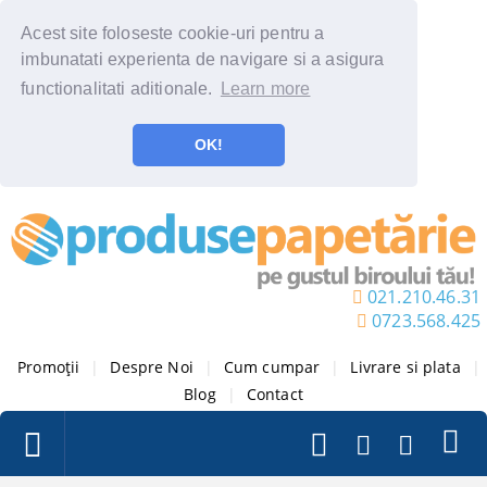
Acest site foloseste cookie-uri pentru a
imbunatati experienta de navigare si a asigura
functionalitati aditionale.
Learn more
OK!
021.210.46.31
0723.568.425
Promoții
|
Despre Noi
|
Cum cumpar
|
Livrare si plata
|
Blog
|
Contact