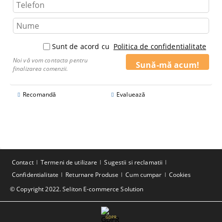
Sunt de acord cu
Politica de confidentialitate
Noi vă vom contacta pentru
finalizarea comenzii.
Recomandă
Evaluează
Contact
Termeni de utilizare
Sugestii si reclamatii
Confidentialitate
Returnare Produse
Cum cumpar
Cookies
© Copyright 2022. Seliton E-commerce Solution
GDPR