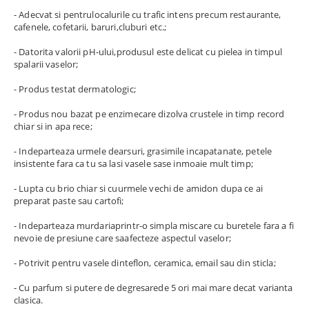
- Adecvat si pentrulocalurile cu trafic intens precum restaurante,
cafenele, cofetarii, baruri,cluburi etc.;
- Datorita valorii pH-ului,produsul este delicat cu pielea in timpul
spalarii vaselor;
- Produs testat dermatologic;
- Produs nou bazat pe enzimecare dizolva crustele in timp record
chiar si in apa rece;
- Indeparteaza urmele dearsuri, grasimile incapatanate, petele
insistente fara ca tu sa lasi vasele sase inmoaie mult timp;
- Lupta cu brio chiar si cuurmele vechi de amidon dupa ce ai
preparat paste sau cartofi;
- Indeparteaza murdariaprintr-o simpla miscare cu buretele fara a fi
nevoie de presiune care saafecteze aspectul vaselor;
- Potrivit pentru vasele dinteflon, ceramica, email sau din sticla;
- Cu parfum si putere de degresarede 5 ori mai mare decat varianta
clasica.