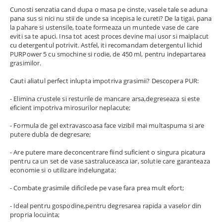
Cunosti senzatia cand dupa o masa pe cinste, vasele tale se aduna
pana sus si nici nu stii de unde sa incepisa le cureti? De la tigai, pana
la pahare si ustensile, toate formeaza un muntede vase de care
eviti sa te apuci. Insa tot acest proces devine mai usor si maiplacut
cu detergentul potrivit. Astfel, iti recomandam detergentul lichid
PURPower 5 cu smochine si rodie, de 450 ml, pentru indepartarea
grasimilor.
Cauti aliatul perfect inlupta impotriva grasimii? Descopera PUR:
- Elimina crustele si resturile de mancare arsa,degreseaza si este
eficient impotriva mirosurilor neplacute;
- Formula de gel extravascoasa face vizibil mai multaspuma si are
putere dubla de degresare;
- Are putere mare deconcentrare fiind suficient o singura picatura
pentru ca un set de vase sastraluceasca iar, solutie care garanteaza
economie si o utilizare indelungata;
- Combate grasimile dificilede pe vase fara prea mult efort;
- Ideal pentru gospodine,pentru degresarea rapida a vaselor din
propria locuinta;